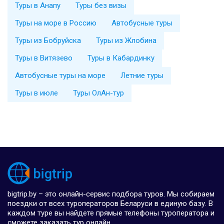
Туры в Анапу
Туры без визы
Туры на море в Россию
Автобусные туры
Туры из Бобруйска
Туры из Жлобина
Туры в Витязево
Туры в Кабардинку
Автобусные туры на море
Летние туры
Туры в июле
Туры ОлАн-тур
bigtrip.by – это онлайн-сервис подбора туров. Мы собираем
поездки от всех туроператоров Беларуси в единую базу. В
каждом туре вы найдете прямые телефоны туроператора и
сможете заказать тур онлайн.