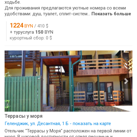
ходьбе.
Для проживания предлагаются уютные номера со всеми
удобствами: душ, туалет, сплит-систем...
Показать больше
1224
BYN
/ 410 $
+ туруслуга
150
BYN
курортный сбор: 0 $
Террасы у моря
Геленджик, ул. Десантная, 1 Б - показать на карте
Отельчик "Террасы у Моря" расположен на первой линии от
моря. В шаговой доступности от отеля песчаные и