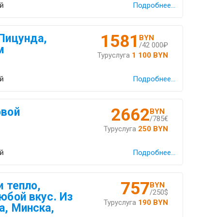
й
Подробнее...
1581
 Пицунда,
BYN
/42 000₽
м
Туруслуга
1 100 BYN
й
Подробнее...
2662
овой
BYN
/785€
Туруслуга
250 BYN
й
Подробнее...
757
и тепло,
BYN
/250$
юбой вкус. Из
Туруслуга
190 BYN
а, Минска,