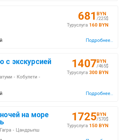
681
BYN
/225$
Туруслуга
160 BYN
й
Подробнее...
1407
ю с экскурсией
BYN
/465$
Туруслуга
300 BYN
атуми - Кобулети -
й
Подробнее...
1725
 ночей на море
BYN
/570$
ль
Туруслуга
150 BYN
Гагра - Цандрыпш