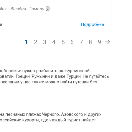
уйск - Жлобин - Гомель
й
Подробнее...
1
2
3
4
5
6
7
8
9
 побережье нужно разбавить экскурсионной
ватии, Греции, Румынии и даже Турции. Не пугайтесь
 желании у нас также можно найти путевки без
на песчаных пляжах Черного, Азовского и других
российские курорты, где каждый турист найдет