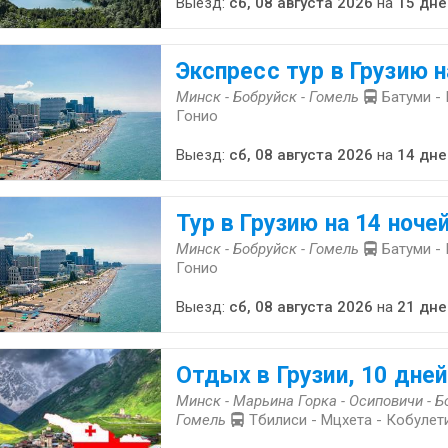
Выезд:
сб, 08 августа 2026
на
15 дне
Экспресс тур в Грузию н
Минск - Бобруйск - Гомель
Батуми - 
Гонио
Выезд:
сб, 08 августа 2026
на
14 дне
Тур в Грузию на 14 ноче
Минск - Бобруйск - Гомель
Батуми - 
Гонио
Выезд:
сб, 08 августа 2026
на
21 дне
Отдых в Грузии, 10 дней
Минск - Марьина Горка - Осиповичи - Б
Гомель
Тбилиси - Мцхета - Кобулети