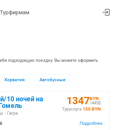
Турфирмам
я себя подходящую поездку. Вы можете оформить
Хорватия
Автобусные
1347
й/10 ночей на
BYN
/445$
/Гомель
Туруслуга
150 BYN
 - Гагра
й
Подробнее...