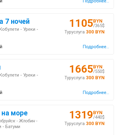
й
Подробнее...
1105
а 7 ночей
BYN
/365$
Кобулети - Уреки -
Туруслуга
300 BYN
й
Подробнее...
1665
й
BYN
/550$
Кобулети - Уреки -
Туруслуга
300 BYN
й
Подробнее...
1319
 на море
BYN
/440$
обруйск - Жлобин -
Туруслуга
300 BYN
 - Батуми