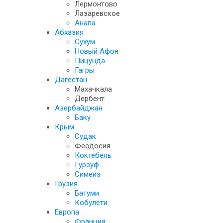
Лермонтово
Лазаревское
Анапа
Абхазия
Сухум
Новый Афон
Пицунда
Гагры
Дагестан
Махачкала
Дербент
Азербайджан
Баку
Крым
Судак
Феодосия
Коктебель
Гурзуф
Симеиз
Грузия
Батуми
Кобулети
Европа
Франция