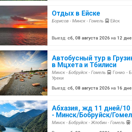
Отдых в Ейске
Борисов - Минск - Гомель
Ейск
Выезд:
сб, 08 августа 2026
на
12 дне
Автобусный тур в Грузи
в Мцхета и Тбилиси
Минск - Бобруйск - Гомель
Гонио - Б
Уреки
Выезд:
сб, 08 августа 2026
на
16 дне
Абхазия, жд 11 дней/10
- Минск/Бобруйск/Гоме
Минск - Бобруйск - Жлобин - Гомель