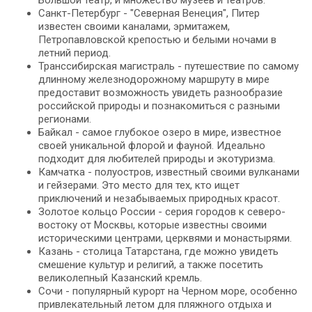
Большой театр, и множество музеев и театров.
Санкт-Петербург - "Северная Венеция", Питер
известен своими каналами, эрмитажем,
Петропавловской крепостью и белыми ночами в
летний период.
Транссибирская магистраль - путешествие по самому
длинному железнодорожному маршруту в мире
предоставит возможность увидеть разнообразие
российской природы и познакомиться с разными
регионами.
Байкал - самое глубокое озеро в мире, известное
своей уникальной флорой и фауной. Идеально
подходит для любителей природы и экотуризма.
Камчатка - полуостров, известный своими вулканами
и гейзерами. Это место для тех, кто ищет
приключений и незабываемых природных красот.
Золотое кольцо России - серия городов к северо-
востоку от Москвы, которые известны своими
историческими центрами, церквями и монастырями.
Казань - столица Татарстана, где можно увидеть
смешение культур и религий, а также посетить
великолепный Казанский кремль.
Сочи - популярный курорт на Черном море, особенно
привлекательный летом для пляжного отдыха и