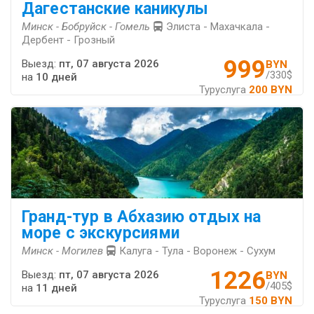
Дагестанские каникулы
Минск - Бобруйск - Гомель
Элиста - Махачкала -
Дербент - Грозный
999
Выезд:
пт, 07 августа 2026
BYN
/330$
на
10 дней
Туруслуга
200 BYN
Гранд-тур в Абхазию отдых на
море с экскурсиями
Минск - Могилев
Калуга - Тула - Воронеж - Сухум
1226
Выезд:
пт, 07 августа 2026
BYN
/405$
на
11 дней
Туруслуга
150 BYN