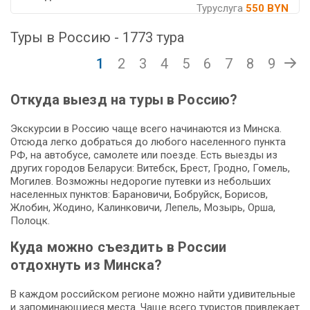
Туруслуга
550 BYN
Туры в Россию - 1773 тура
1
2
3
4
5
6
7
8
9
Откуда выезд на туры в Россию?
Экскурсии в Россию чаще всего начинаются из Минска.
Отсюда легко добраться до любого населенного пункта
РФ, на автобусе, самолете или поезде. Есть выезды из
других городов Беларуси: Витебск, Брест, Гродно, Гомель,
Могилев. Возможны недорогие путевки из небольших
населенных пунктов: Барановичи, Бобруйск, Борисов,
Жлобин, Жодино, Калинковичи, Лепель, Мозырь, Орша,
Полоцк.
Куда можно съездить в России
отдохнуть из Минска?
В каждом российском регионе можно найти удивительные
и запоминающиеся места. Чаще всего туристов привлекает