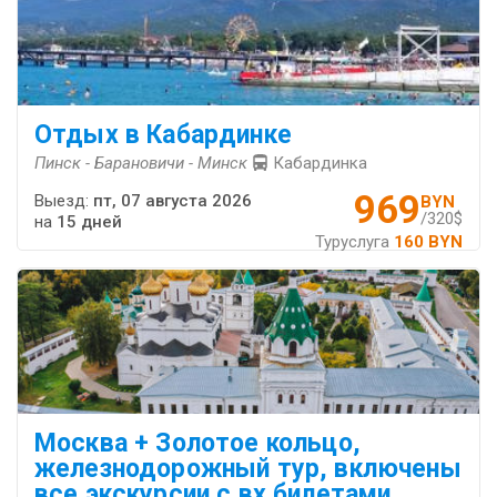
Отдых в Кабардинке
Пинск - Барановичи - Минск
Кабардинка
969
Выезд:
пт, 07 августа 2026
BYN
/320$
на
15 дней
Туруслуга
160 BYN
Москва + Золотое кольцо,
железнодорожный тур, включены
все экскурсии с вх.билетами