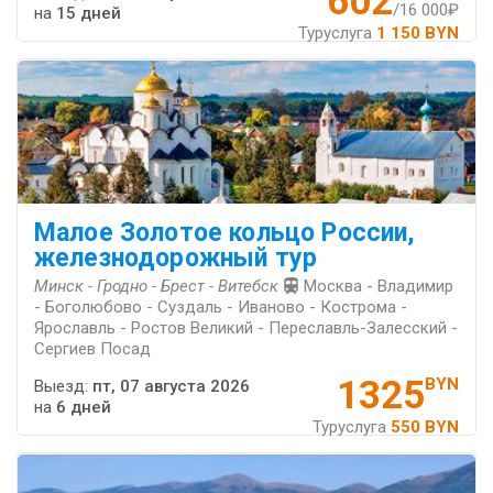
602
/16 000₽
на
15 дней
Туруслуга
1 150 BYN
Малое Золотое кольцо России,
железнодорожный тур
Минск - Гродно - Брест - Витебск
Москва - Владимир
- Боголюбово - Суздаль - Иваново - Кострома -
Ярославль - Ростов Великий - Переславль-Залесский -
Сергиев Посад
1325
BYN
Выезд:
пт, 07 августа 2026
на
6 дней
Туруслуга
550 BYN