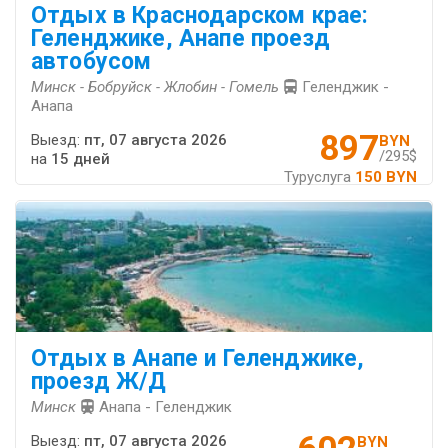
Отдых в Краснодарском крае:
Геленджике, Анапе проезд
автобусом
Минск - Бобруйск - Жлобин - Гомель
Геленджик -
Анапа
897
Выезд:
пт, 07 августа 2026
BYN
/295$
на
15 дней
Туруслуга
150 BYN
Отдых в Анапе и Геленджике,
проезд Ж/Д
Минск
Анапа - Геленджик
Выезд:
пт, 07 августа 2026
BYN