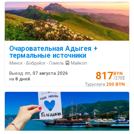
Очаровательная Адыгея +
термальные источники
Минск - Бобруйск - Гомель
Майкоп
817
Выезд:
пт, 07 августа 2026
BYN
/270$
на
8 дней
Туруслуга
200 BYN