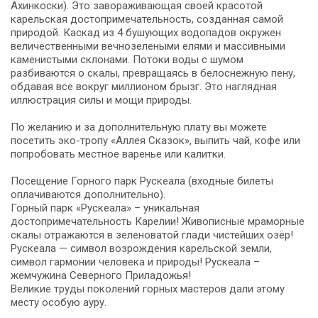
Ахинкоски). Это завораживающая своей красотой
карельская достопримечательность, созданная самой
природой. Каскад из 4 бушующих водопадов окружен
величественными вечнозелеными елями и массивными
каменистыми склонами. Потоки воды с шумом
разбиваются о скалы, превращаясь в белоснежную пену,
обдавая все вокруг миллионом брызг. Это наглядная
иллюстрация силы и мощи природы.
По желанию и за дополнительную плату вы можете
посетить эко-тропу «Аллея Сказок», выпить чай, кофе или
попробовать местное варенье или калитки.
Посещение Горного парк Рускеала (входные билеты
оплачиваются дополнительно).
Горный парк «Рускеала» – уникальная
достопримечательность Карелии! Живописные мраморные
скалы отражаются в зеленоватой глади чистейших озёр!
Рускеала — символ возрождения карельской земли,
символ гармонии человека и природы! Рускеала –
жемчужина Северного Приладожья!
Великие труды поколений горных мастеров дали этому
месту особую ауру.