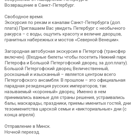
Возвращение в Санкт-Петербург.
Свободное время.
Экскурсия по рекам и каналам Санкт-Петербурга (доп.
плата).Приглашаем Вас увидеть Петербург с необычного
ракурса – с воды, ощутить красоту и величие дворцов,
гранитных набережных и мостов «Северной Венеции».
Загородная автобусная экскурсия в Петергоф (трансфер
включен). (Входные билеты чтобы посетить Нижний парк
Петерофа и Большой Петергофский дворец за доп.плату).
Большой Петергофский дворец Величественный,
роскошный и изысканный – является центром всего
Петергофского ансамбля. В прошлом – это официальная
парадная резиденция русских императоров, так
называемый «коронный» дворец. Именно в нем
принимались важные для страны решения, устраивались
балы, маскарады, праздники, приемы именитых гостей, дни
тезоименитства царской семьи и «викториальные» дни (с
конца апреля).
Отправление в Минск.
Ночной переезд.