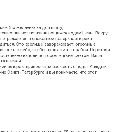
ким (по желанию за доп.плату)
еспешно плывет по извивающимся водам Невы. Вокруг
ы отражаются в спокойной поверхности реки.
одиться. Это зрелище завораживает: огромные
высоко в небо, чтобы пропустить корабли. Переходя
постепенно наполняет город мягким светом. Ваши
та и теней.
кий ветерок, приносящий свежесть с воды. Каждый
ие Санкт-Петербурга и вы понимаете, что этот
ю, за доп.плату, но не менее 30 человек из группы).