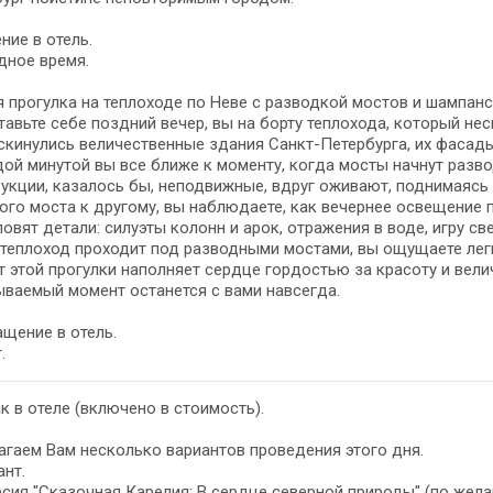
ние в отель.
дное время.
 прогулка на теплоходе по Неве с разводкой мостов и шампанс
авьте себе поздний вечер, вы на борту теплохода, который н
скинулись величественные здания Санкт-Петербурга, их фасад
ой минутой вы все ближе к моменту, когда мосты начнут разв
укции, казалось бы, неподвижные, вдруг оживают, поднимаясь 
ого моста к другому, вы наблюдаете, как вечернее освещение 
ловят детали: силуэты колонн и арок, отражения в воде, игру све
теплоход проходит под разводными мостами, вы ощущаете лег
 этой прогулки наполняет сердце гордостью за красоту и велич
ваемый момент останется с вами навсегда.
щение в отель.
.
к в отеле (включено в стоимость).
гаем Вам несколько вариантов проведения этого дня.
ант.
сия "Сказочная Карелия: В сердце северной природы" (по желани