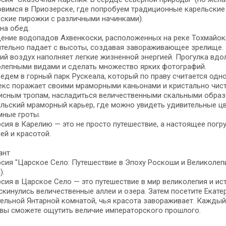
вимся в Приозерске, где попробуем традиционные карельские
ские пирожки с различными начинками).
на обед.
ние водопадов Ахвенкоски, расположенных на реке Тохмайоки.
тельно падает с высоты, создавая завораживающее зрелище. 
ий воздух наполняет легкие жизненной энергией. Прогулка вдо
олепными видами и сделать множество ярких фотографий.
едем в горный парк Рускеала, который по праву считается од
екс поражает своими мраморными каньонами и кристально чист
исным тропам, насладиться величественными скальными образ
льский мраморный карьер, где можно увидеть удивительные ц
мные гроты.
сия в Карелию — это не просто путешествие, а настоящее пог
ей и красотой.
ант
сия "Царское Село: Путешествие в Эпоху Роскоши и Великолепия
).
сия в Царское Село — это путешествие в мир великолепия и ист
скинулись величественные аллеи и озера. Затем посетите Екат
ельной Янтарной комнатой, чья красота завораживает. Каждый 
вы сможете ощутить величие императорского прошлого.