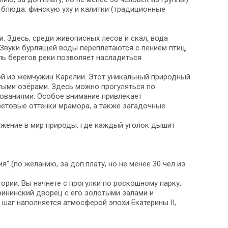
 блюда: финскую уху и калитки (традиционные
 Здесь, среди живописных лесов и скал, вода
Звуки бурлящей воды переплетаются с пением птиц,
ль берегов реки позволяет насладиться
ной из жемчужин Карелии. Этот уникальный природный
ыми озёрами. Здесь можно прогуляться по
ованиями. Особое внимание привлекает
ветовые оттенки мрамора, а также загадочные
ружение в мир природы, где каждый уголок дышит
" (по желанию, за доп.плату, но не менее 30 чел из
ории. Вы начнете с прогулки по роскошному парку,
ерининский дворец с его золотыми залами и
шаг наполняется атмосферой эпохи Екатерины II,