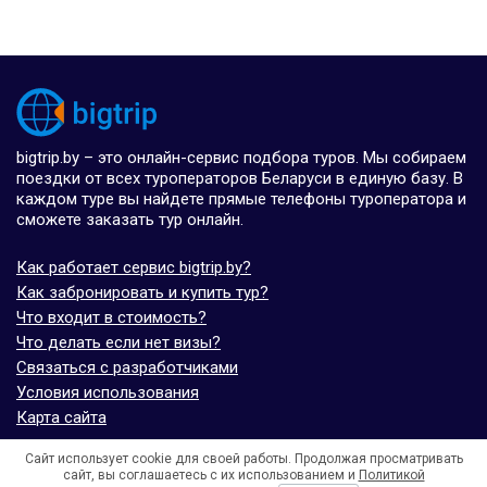
bigtrip.by – это онлайн-сервис подбора туров. Мы собираем
поездки от всех туроператоров Беларуси в единую базу. В
каждом туре вы найдете прямые телефоны туроператора и
сможете заказать тур онлайн.
Как работает сервис bigtrip.by?
Как забронировать и купить тур?
Что входит в стоимость?
Что делать если нет визы?
Связаться с разработчиками
Условия использования
Карта сайта
Сайт использует cookie для своей работы. Продолжая просматривать
© bigtrip.by,
elijoviaje.es
– 2014 - 2026
сайт, вы соглашаетесь с их использованием и
Политикой
- 5.0 на основе 7 отзывов