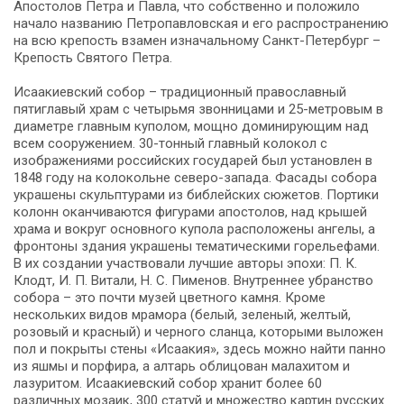
Апостолов Петра и Павла, что собственно и положило
начало названию Петропавловская и его распространению
на всю крепость взамен изначальному Санкт-Петербург –
Крепость Святого Петра.
Исаакиевский собор – традиционный православный
пятиглавый храм с четырьмя звонницами и 25-метровым в
диаметре главным куполом, мощно доминирующим над
всем сооружением. 30-тонный главный колокол с
изображениями российских государей был установлен в
1848 году на колокольне северо-запада. Фасады собора
украшены скульптурами из библейских сюжетов. Портики
колонн оканчиваются фигурами апостолов, над крышей
храма и вокруг основного купола расположены ангелы, а
фронтоны здания украшены тематическими горельефами.
В их создании участвовали лучшие авторы эпохи: П. К.
Клодт, И. П. Витали, Н. С. Пименов. Внутреннее убранство
собора – это почти музей цветного камня. Кроме
нескольких видов мрамора (белый, зеленый, желтый,
розовый и красный) и черного сланца, которыми выложен
пол и покрыты стены «Исаакия», здесь можно найти панно
из яшмы и порфира, а алтарь облицован малахитом и
лазуритом. Исаакиевский собор хранит более 60
различных мозаик, 300 статуй и множество картин русских