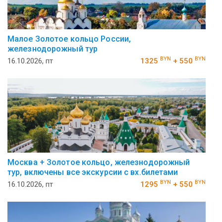
Малое Золотое кольцо России,
железнодорожный тур
BYN
BYN
16.10.2026, пт
1325
+ 550
Москва + Золотое кольцо, железнодорожный
тур, включены все экскурсии с вх.билетами
BYN
BYN
16.10.2026, пт
1295
+ 550