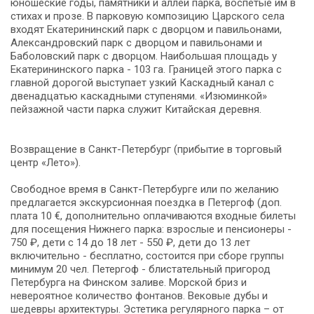
юношеские годы, памятники и аллеи парка, воспетые им в
стихах и прозе. В парковую композицию Царского села
входят Екатерининский парк с дворцом и павильонами,
Александровский парк с дворцом и павильонами и
Баболовский парк с дворцом. Наибольшая площадь у
Екатерининского парка - 103 га. Границей этого парка с
главной дорогой выступает узкий Каскадный канал с
двенадцатью каскадными ступенями. «Изюминкой»
пейзажной части парка служит Китайская деревня.
Возвращение в Санкт-Петербург (прибытие в торговый
центр «Лето»).
Свободное время в Санкт-Петербурге или по желанию
предлагается экскурсионная поездка в Петергоф (доп.
плата 10 €, дополнительно оплачиваются входные билеты
для посещения Нижнего парка: взрослые и пенсионеры -
750 ₽, дети с 14 до 18 лет - 550 ₽, дети до 13 лет
включительно - бесплатно, состоится при сборе группы
минимум 20 чел. Петергоф - блистательный пригород
Петербурга на Финском заливе. Морской бриз и
невероятное количество фонтанов. Вековые дубы и
шедевры архитектуры. Эстетика регулярного парка – от