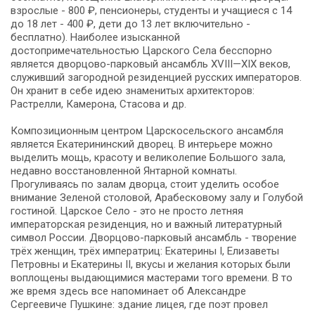
взрослые - 800 ₽, пенсионеры, студенты и учащиеся с 14
до 18 лет - 400 ₽, дети до 13 лет включительно -
бесплатно). Наиболее изысканной
достопримечательностью Царского Села бесспорно
является дворцово-парковый ансамбль XVIII—XIX веков,
служивший загородной резиденцией русских императоров.
Он хранит в себе идею знаменитых архитекторов:
Растрелли, Камерона, Стасова и др.
Композиционным центром Царскосельского ансамбля
является Екатерининский дворец. В интерьере можно
выделить мощь, красоту и великолепие Большого зала,
недавно восстановленной Янтарной комнаты.
Прогуливаясь по залам дворца, стоит уделить особое
внимание Зеленой столовой, Арабесковому залу и Голубой
гостиной. Царское Село - это не просто летняя
императорская резиденция, но и важный литературный
символ России. Дворцово-парковый ансамбль - творение
трёх женщин, трёх императриц: Екатерины I, Елизаветы
Петровны и Екатерины II, вкусы и желания которых были
воплощены выдающимися мастерами того времени. В то
же время здесь все напоминает об Александре
Сергеевиче Пушкине: здание лицея, где поэт провел