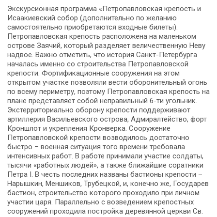
Экскурсионная программа «Петропавловская крепость и
Исаакиевский собор (дополнительно по желанию
самостоятельно приобретаются входные билеты).
Петропавловская крепость расположена на маленьком
острове Заячий, который разделяет величественную Неву
надвое. Важно отметить, что история Санкт-Петербурга
началась именно со строительства Петропавловской
крепости. Фортификационные сооружения на этом
открытом участке позволяли вести оборонительный огонь
по всему периметру, поэтому Петропавловская крепость на
плане представляет собой неправильный 6-ти угольник.
Экстерриториально оборону крепости поддерживают
артиллерия Васильевского острова, Адмиралтейство, форт
Кроншлот и укрепления Кронверка. Сооружение
Петропавловской крепости возводилось достаточно
быстро – военная ситуация того времени требовала
интенсивных работ. В работе принимали участие солдаты,
тысячи «работных людей», а также ближайшие соратники
Петра I. В честь последних названы бастионы крепости –
Нарышкин, Меншиков, Трубецкой, и, конечно же, Государев
бастион, строительство которого проходило при личном
участии царя. Параллельно с возведением крепостных
сооружений проходила постройка деревянной церкви Св.