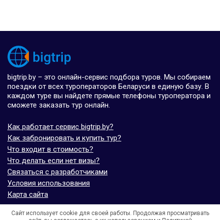
bigtrip.by – это онлайн-сервис подбора туров. Мы собираем
поездки от всех туроператоров Беларуси в единую базу. В
каждом туре вы найдете прямые телефоны туроператора и
сможете заказать тур онлайн.
Как работает сервис bigtrip.by?
Как забронировать и купить тур?
Что входит в стоимость?
Что делать если нет визы?
Связаться с разработчиками
Условия использования
Карта сайта
Сайт использует cookie для своей работы. Продолжая просматривать
© bigtrip.by,
elijoviaje.es
– 2014 - 2026