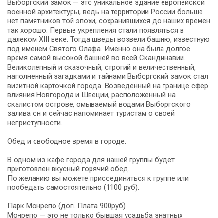
Выборгский замок — это уникальное здание европейской
военной архитектуры, ведь на территории России больше
нет памятников той эпохи, сохранившихся до наших времен
так хорошо. Первые укрепления стали появляться в
далеком XIII веке. Тогда шведы возвели башню, известную
под именем Святого Олафа. Именно она была долгое
время самой высокой башней во всей Скандинавии.
Великолепный и сказочный, строгий и величественный,
наполненный загадками и тайнами Выборгский замок стал
визитной карточкой города. Возведенный на границе сфер
влияния Новгорода и Швеции, расположенный на
скалистом острове, омываемый водами Выборгского
залива он и сейчас напоминает туристам о своей
неприступности.
Обед и свободное время в городе.
В одном из кафе города для нашей группы будет
приготовлен вкусный горячий обед.
По желанию вы можете присоединиться к группе или
пообедать самостоятельно (1100 руб).
Парк Монрепо (доп. Плата 900руб)
Монрепо — это не только бывшая усадьба знатных