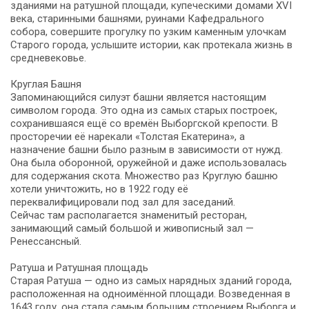
зданиями на ратушной площади, купеческими домами XVI
века, старинными башнями, руинами Кафедрального
собора, совершите прогулку по узким каменным улочкам
Старого города, услышите истории, как протекала жизнь в
средневековье.
Круглая Башня
Запоминающийся силуэт башни является настоящим
символом города. Это одна из самых старых построек,
сохранившаяся ещё со времён Выборгской крепости. В
просторечии её нарекали «Толстая Екатерина», а
назначение башни было разным в зависимости от нужд.
Она была оборонной, оружейной и даже использовалась
для содержания скота. Множество раз Круглую башню
хотели уничтожить, но в 1922 году её
переквалифицировали под зал для заседаний.
Сейчас там располагается знаменитый ресторан,
занимающий самый большой и живописный зал —
Ренессансный.
Ратуша и Ратушная площадь
Старая Ратуша — одно из самых нарядных зданий города,
расположенная на одноимённой площади. Возведенная в
1643 году, она стала самым большим строением Выборга и