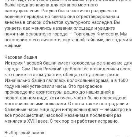
была предназначена для органов местного
самоуправления. Ратуша была частично разрушена в
военные периоды, но сейчас она отреставрирована и
внесена в список объектов культурного наследия. Вы
узнаете, как менялись названия площади и увидите
памятник основателю города — Торгельсу Кнутссону. Мы
поговорим о его личности, окутанной тайнами, легендами и
мифами.
Часовая башня
История Часовой башни имеет колоссальное значение для
города. Сам Папа Римский требовал её возведения и всем,
кто примет в этом участие, обещал отпущение грехов.
Изначально башня являлась колокольней храма, а в 1600
году на ней установили часы. Это прекрасное
произведение архитектуры дошло до наших дней в
первозданном виде, хотя очень часто было повреждено
многочисленными пожарами. От огня также пострадали и
башенные часы. Ещё один интересный факт — несмотря на
все происшествия, часовой механизм в последний раз
менялся в XVIII веке. С тех пор он работает исправно.
Выборгский замок