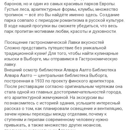
баронов, но и один из самых красивых парков Европы.
Густые леса, архитектурные формы, клумбы, множество
тропинок — всё это Вы найдёте именно здесь. Создание
парка совпало с периодом романтизма в русской культуре.
В ходе нашей прогулки вы сможете убедиться, что весь
парк пропитан мотивами любви, красоты и духовности.
Посещение гастрономической Лавки вкусностей
Сложно представить путешествие без уникальной
традиционной кухни! Для того, чтобы найти кулинарные
изыски в Выборге, мы отправимся в Гастрономическую
лавку.
Внешний осмотр библиотеки Алвара Аалто Библиотека
Алвара Аалто — центральная библиотека Выборга,
построенная в 1933 по проекту финского архитектора.
После реставрации согласно оригинальным чертежам она
стала одной из главных достопримечательностей города,
его архитектурной жемчужиной. На экскурсии вы
познакомитесь с историей здания, услышите интересный
рассказ о том, как планировали освещение и вентиляцию,
зачем нужны переходы между отделами, почему к
ступеням и перилам современному человеку нужно
привыкать, а также множество других нюансов,