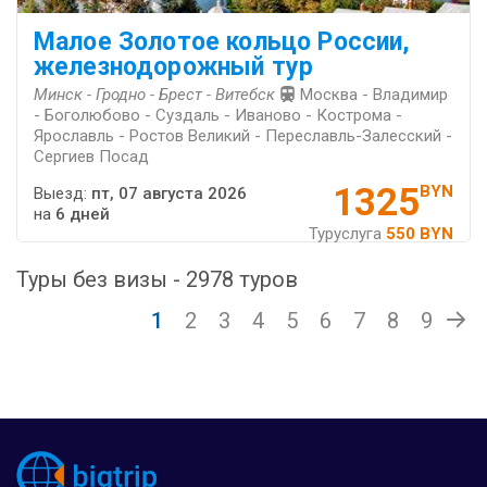
Малое Золотое кольцо России,
железнодорожный тур
Минск - Гродно - Брест - Витебск
Москва - Владимир
- Боголюбово - Суздаль - Иваново - Кострома -
Ярославль - Ростов Великий - Переславль-Залесский -
Сергиев Посад
1325
BYN
Выезд:
пт, 07 августа 2026
на
6 дней
Туруслуга
550 BYN
Туры без визы - 2978 туров
1
2
3
4
5
6
7
8
9