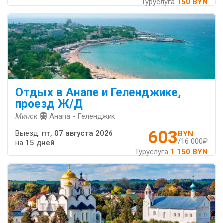
Туруслуга
150 BYN
Отдых в Анапе и Геленджике,
проезд Ж/Д
Минск
Анапа - Геленджик
603
Выезд:
пт, 07 августа 2026
BYN
/16 000₽
на
15 дней
Туруслуга
1 150 BYN