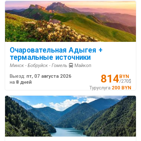
Очаровательная Адыгея +
термальные источники
Минск - Бобруйск - Гомель
Майкоп
814
Выезд:
пт, 07 августа 2026
BYN
/270$
на
8 дней
Туруслуга
200 BYN