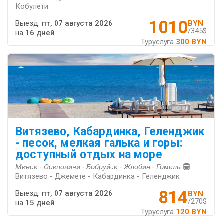
Кобулети
1010
Выезд:
пт, 07 августа 2026
BYN
/345$
на
16 дней
Туруслуга
300 BYN
Витязево, Кабардинка, Геленджик
- песок, мелкая галька и горы:
доступный отдых на море
Минск - Осиповичи - Бобруйск - Жлобин - Гомель
Витязево - Джемете - Кабардинка - Геленджик
814
Выезд:
пт, 07 августа 2026
BYN
/270$
на
15 дней
Туруслуга
120 BYN