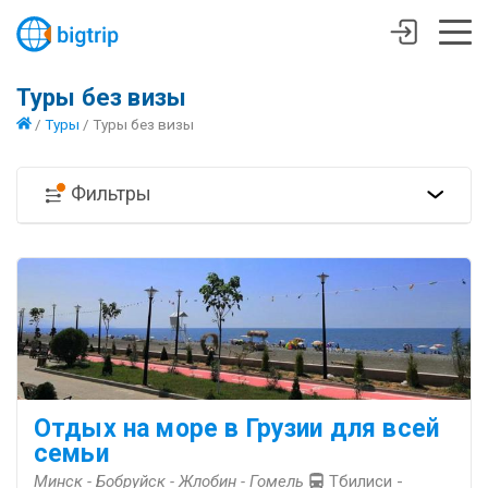
Туры без визы
/
Туры
/
Туры без визы
Фильтры
Отдых на море в Грузии для всей
семьи
Минск - Бобруйск - Жлобин - Гомель
Тбилиси -