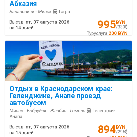
Абхазия
Барановичи - Минск
Гагра
995
Выезд:
пт, 07 августа 2026
BYN
/330$
на
14 дней
Туруслуга
200 BYN
Отдых в Краснодарском крае:
Геленджике, Анапе проезд
автобусом
Минск - Бобруйск - Жлобин - Гомель
Геленджик -
Анапа
894
Выезд:
пт, 07 августа 2026
BYN
/295$
на
15 дней