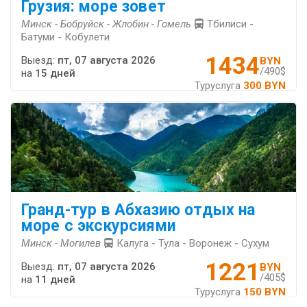
Грузия: море зовет
Минск - Бобруйск - Жлобин - Гомель
Тбилиси -
Батуми - Кобулети
1434
Выезд:
пт, 07 августа 2026
BYN
/490$
на
15 дней
Туруслуга
300 BYN
Гранд-тур в Абхазию отдых на
море с экскурсиями
Минск - Могилев
Калуга - Тула - Воронеж - Сухум
1221
Выезд:
пт, 07 августа 2026
BYN
/405$
на
11 дней
Туруслуга
150 BYN