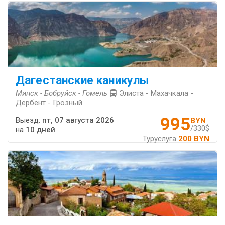
Дагестанские каникулы
Минск - Бобруйск - Гомель
Элиста - Махачкала -
Дербент - Грозный
995
Выезд:
пт, 07 августа 2026
BYN
/330$
на
10 дней
Туруслуга
200 BYN