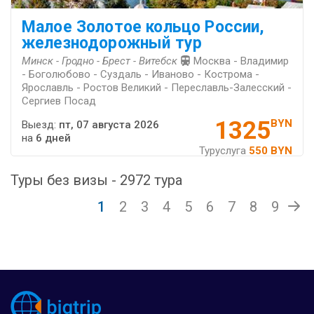
Малое Золотое кольцо России,
железнодорожный тур
Минск - Гродно - Брест - Витебск
Москва - Владимир
- Боголюбово - Суздаль - Иваново - Кострома -
Ярославль - Ростов Великий - Переславль-Залесский -
Сергиев Посад
1325
BYN
Выезд:
пт, 07 августа 2026
на
6 дней
Туруслуга
550 BYN
Туры без визы - 2972 тура
1
2
3
4
5
6
7
8
9