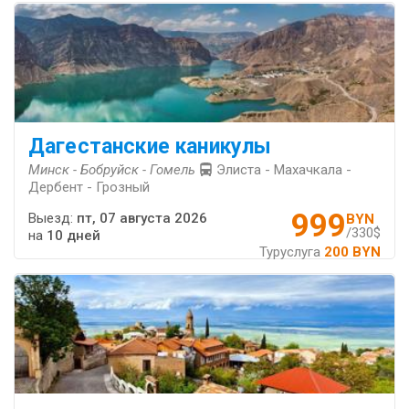
Дагестанские каникулы
Минск - Бобруйск - Гомель
Элиста - Махачкала -
Дербент - Грозный
999
Выезд:
пт, 07 августа 2026
BYN
/330$
на
10 дней
Туруслуга
200 BYN