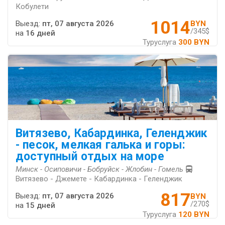
Кобулети
1014
Выезд:
пт, 07 августа 2026
BYN
/345$
на
16 дней
Туруслуга
300 BYN
Витязево, Кабардинка, Геленджик
- песок, мелкая галька и горы:
доступный отдых на море
Минск - Осиповичи - Бобруйск - Жлобин - Гомель
Витязево - Джемете - Кабардинка - Геленджик
817
Выезд:
пт, 07 августа 2026
BYN
/270$
на
15 дней
Туруслуга
120 BYN