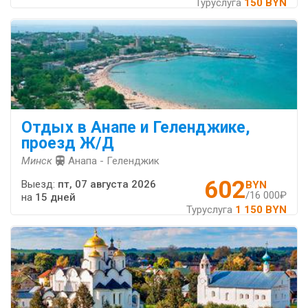
Туруслуга
150 BYN
Отдых в Анапе и Геленджике,
проезд Ж/Д
Минск
Анапа - Геленджик
602
Выезд:
пт, 07 августа 2026
BYN
/16 000₽
на
15 дней
Туруслуга
1 150 BYN