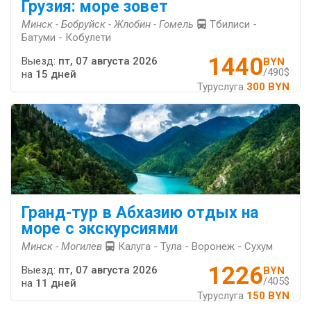
Грузия: море зовет
Минск - Бобруйск - Жлобин - Гомель
Тбилиси -
Батуми - Кобулети
1440
Выезд:
пт, 07 августа 2026
BYN
/490$
на
15 дней
Туруслуга
300 BYN
Гранд-тур в Абхазию отдых на
море с экскурсиями
Минск - Могилев
Калуга - Тула - Воронеж - Сухум
1226
Выезд:
пт, 07 августа 2026
BYN
/405$
на
11 дней
Туруслуга
150 BYN