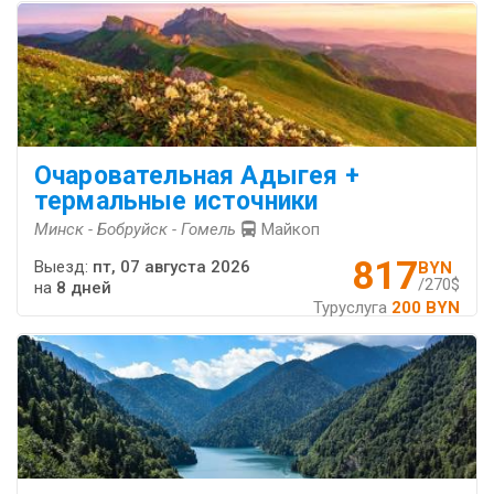
Очаровательная Адыгея +
термальные источники
Минск - Бобруйск - Гомель
Майкоп
817
Выезд:
пт, 07 августа 2026
BYN
/270$
на
8 дней
Туруслуга
200 BYN