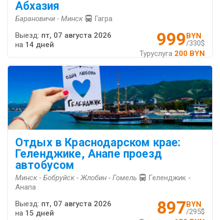
Абхазия
Барановичи - Минск
Гагра
999
Выезд:
пт, 07 августа 2026
BYN
/330$
на
14 дней
Туруслуга
200 BYN
Отдых в Краснодарском крае:
Геленджике, Анапе проезд
автобусом
Минск - Бобруйск - Жлобин - Гомель
Геленджик -
Анапа
897
Выезд:
пт, 07 августа 2026
BYN
/295$
на
15 дней