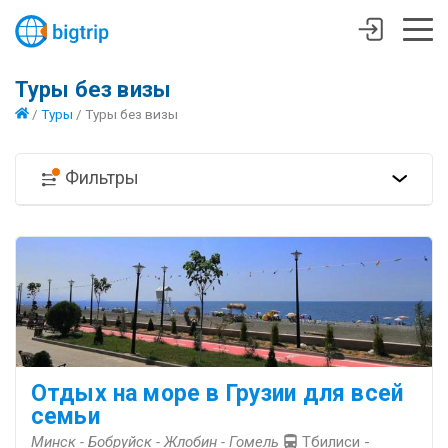
Туры без визы
/
Туры
/
Туры без визы
Фильтры
Отдых на море в Грузии для всей
семьи
Минск - Бобруйск - Жлобин - Гомель
Тбилиси -