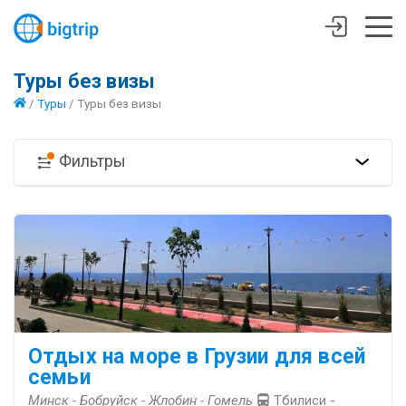
Туры без визы
/
Туры
/
Туры без визы
Фильтры
Отдых на море в Грузии для всей
семьи
Минск - Бобруйск - Жлобин - Гомель
Тбилиси -