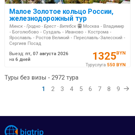
Малое Золотое кольцо России,
железнодорожный тур
Минск - Гродно - Брест - Витебск
Москва - Владимир
- Боголюбово - Суздаль - Иваново - Кострома -
Ярославль - Ростов Великий - Переславль-Залесский -
Сергиев Посад
1325
BYN
Выезд:
пт, 07 августа 2026
на
6 дней
Туруслуга
550 BYN
Туры без визы - 2972 тура
1
2
3
4
5
6
7
8
9