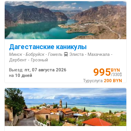
Дагестанские каникулы
Минск - Бобруйск - Гомель
Элиста - Махачкала -
Дербент - Грозный
995
Выезд:
пт, 07 августа 2026
BYN
/330$
на
10 дней
Туруслуга
200 BYN