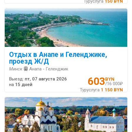
Туруслуга
150 BYN
Отдых в Анапе и Геленджике,
проезд Ж/Д
Минск
Анапа - Геленджик
603
Выезд:
пт, 07 августа 2026
BYN
/16 000₽
на
15 дней
Туруслуга
1 150 BYN