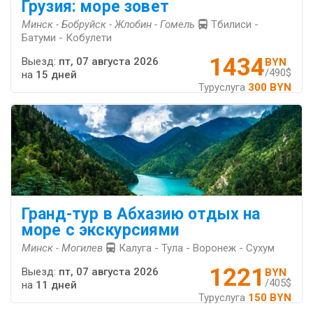
Грузия: море зовет
Минск - Бобруйск - Жлобин - Гомель
Тбилиси -
Батуми - Кобулети
1434
Выезд:
пт, 07 августа 2026
BYN
/490$
на
15 дней
Туруслуга
300 BYN
Гранд-тур в Абхазию отдых на
море с экскурсиями
Минск - Могилев
Калуга - Тула - Воронеж - Сухум
1221
Выезд:
пт, 07 августа 2026
BYN
/405$
на
11 дней
Туруслуга
150 BYN