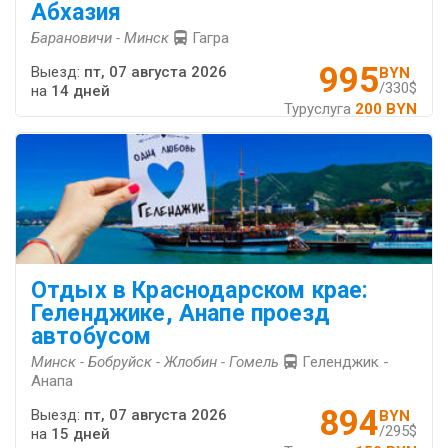
Абхазия
Барановичи - Минск
Гагра
995
Выезд:
пт, 07 августа 2026
BYN
/330$
на
14 дней
Туруслуга
200 BYN
Отдых в Краснодарском крае:
Геленджике, Анапе проезд
автобусом
Минск - Бобруйск - Жлобин - Гомель
Геленджик -
Анапа
894
Выезд:
пт, 07 августа 2026
BYN
/295$
на
15 дней