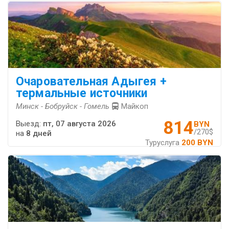
Очаровательная Адыгея +
термальные источники
Минск - Бобруйск - Гомель
Майкоп
814
Выезд:
пт, 07 августа 2026
BYN
/270$
на
8 дней
Туруслуга
200 BYN