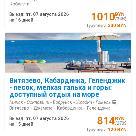
Кобулети
1010
Выезд:
пт, 07 августа 2026
BYN
/345$
на
16 дней
Туруслуга
300 BYN
Витязево, Кабардинка, Геленджик
- песок, мелкая галька и горы:
доступный отдых на море
Минск - Осиповичи - Бобруйск - Жлобин - Гомель
Витязево - Джемете - Кабардинка - Геленджик
814
Выезд:
пт, 07 августа 2026
BYN
/270$
на
15 дней
Туруслуга
120 BYN