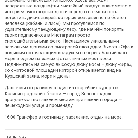
невероятные ландшафты, чистейший воздух, знакомство с
историей рукотворных дюн и нередко возможность
встретить диких зверей, которые совершенно не боятся
человека (кабаны и лисы). Мы прогуляемся по
удивительному танцующему лесу, где начнём покорять
своих подписчиков в Инстаграм просто
сногсшибательными фото. Насладимся уникальными
песчаными дюнами со смотровой площадки Высоты Эфа и
подышим потрясающим воздухом на берегу Балтийского
моря в одном из самых фотогеничных мест косы.
Поднимитесь на самую высокую дюну косы – дюну «Эфа»,
со смотровой площадки которой открывается вид на
Куршский залив, море и дюны.
Далее мы отправимся в один из старейших курортов
Калининградской области — город Зеленоградск,
прогуляемся по главным местам притяжения города —
пешеходной улице и променаду.
16.00 Трансфер в гостиницу, заселение, отдых на море.
День 5-6