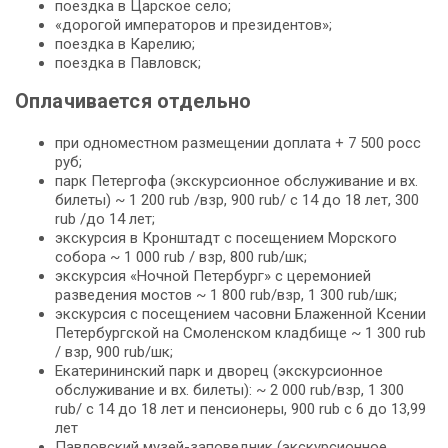
поездка в Царское село;
«дорогой императоров и президентов»;
поездка в Карелию;
поездка в Павловск;
Оплачивается отдельно
при одноместном размещении доплата + 7 500 росс
руб;
парк Петергофа (экскурсионное обслуживание и вх.
билеты) ~ 1 200 rub /взр, 900 rub/ c 14 до 18 лет, 300
rub /до 14 лет;
экскурсия в Кронштадт с посещением Морского
собора ~ 1 000 rub / взр, 800 rub/шк;
экскурсия «Ночной Петербург» с церемонией
разведения мостов ~ 1 800 rub/взр, 1 300 rub/шк;
экскурсия с посещением часовни Блаженной Ксении
Петербургской на Смоленском кладбище ~ 1 300 rub
/ взр, 900 rub/шк;
Екатерининский парк и дворец (экскурсионное
обслуживание и вх. билеты): ~ 2 000 rub/взр, 1 300
rub/ c 14 до 18 лет и пенсионеры, 900 rub c 6 до 13,99
лет
Павловский музей-заповедник (экскурсионное