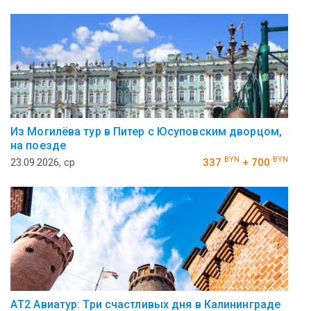
Из Могилёва тур в Питер с Юсуповским дворцом,
на поезде
BYN
BYN
23.09.2026, ср
337
+ 700
АT2 Авиатур: Три счастливых дня в Калининграде