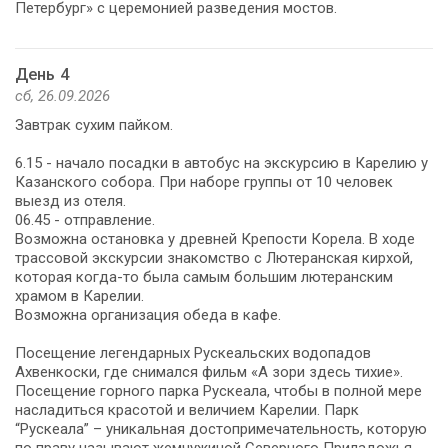
Петербург» с церемонией разведения мостов.
День 4
сб, 26.09.2026
Завтрак сухим пайком.
6.15 - начало посадки в автобус на экскурсию в Карелию у
Казанского собора. При наборе группы от 10 человек
выезд из отеля.
06.45 - отправление.
Возможна остановка у древней Крепости Корела. В ходе
трассовой экскурсии знакомство с Лютеранская кирхой,
которая когда-то была самым большим лютеранским
храмом в Карелии.
Возможна организация обеда в кафе.
Посещение легендарных Рускеальских водопадов
Ахвенкоски, где снимался фильм «А зори здесь тихие».
Посещение горного парка Рускеала, чтобы в полной мере
насладиться красотой и величием Карелии. Парк
“Рускеала” – уникальная достопримечательность, которую
по праву называют жемчужиной Северного Приладожья.