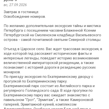
вс, 27.09.2026
Завтрак в гостинице.
Освобождение номеров.
По желанию дополнительная экскурсия тайны и мистика
Петербурга с посещением часовни Блаженной Ксении
Петербургской на Смоленском кладбище Васильевского
острова - самой почитаемой святыни Северной столицы.
Отъезд в Царское село. Вас ждет трассовая экскурсия, в
ходе которой гид расскажет исторические факты и
интересные легенды, поведает историю возникновения
величественной императорской резиденции, а также
познакомит с историей дороги в резиденцию русских
монархов.
По приезду экскурсия по Екатерининскому дворцу с
прогулкой по Екатерининскому парку.
Екатерининский парк состоит из Английского парка и
регулярного Голландского сада. В ходе прогулки по
Екатерининскому парку вас ожидает знакомство с
павильоном "Грот", "Эрмитаж", а также Камероновой
галереей, Эрмитажной кухней, комплексом
Адмиралтейство. Особенно красив Большой пруд с