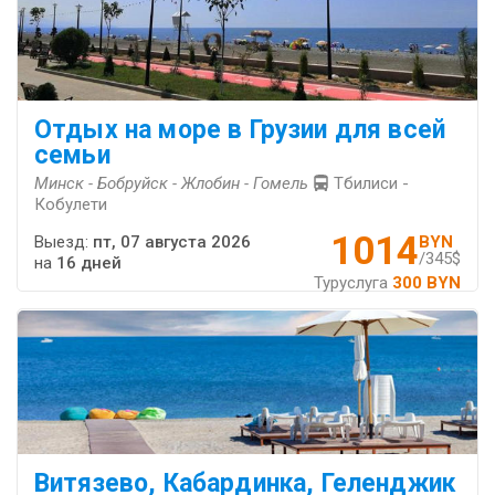
Отдых на море в Грузии для всей
семьи
Минск - Бобруйск - Жлобин - Гомель
Тбилиси -
Кобулети
1014
Выезд:
пт, 07 августа 2026
BYN
/345$
на
16 дней
Туруслуга
300 BYN
Витязево, Кабардинка, Геленджик