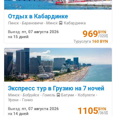
Отдых в Кабардинке
Пинск - Барановичи - Минск
Кабардинка
969
Выезд:
пт, 07 августа 2026
BYN
/320$
на
15 дней
Туруслуга
160 BYN
Экспресс тур в Грузию на 7 ночей
Минск - Бобруйск - Гомель
Батуми - Кобулети -
Уреки - Гонио
1105
Выезд:
пт, 07 августа 2026
BYN
/365$
на
14 дней