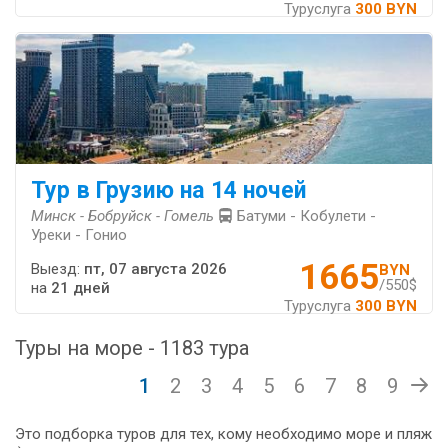
Туруслуга
300 BYN
Тур в Грузию на 14 ночей
Минск - Бобруйск - Гомель
Батуми - Кобулети -
Уреки - Гонио
1665
Выезд:
пт, 07 августа 2026
BYN
/550$
на
21 дней
Туруслуга
300 BYN
Туры на море - 1183 тура
1
2
3
4
5
6
7
8
9
Это подборка туров для тех, кому необходимо море и пляж