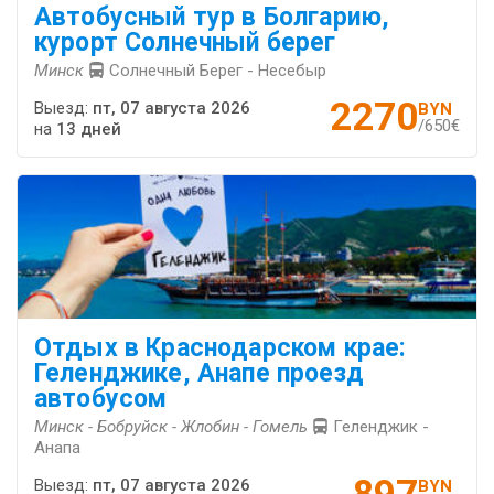
Автобусный тур в Болгарию,
курорт Солнечный берег
Минск
Солнечный Берег - Несебыр
2270
Выезд:
пт, 07 августа 2026
BYN
/650€
на
13 дней
Отдых в Краснодарском крае:
Геленджике, Анапе проезд
автобусом
Минск - Бобруйск - Жлобин - Гомель
Геленджик -
Анапа
Выезд:
пт, 07 августа 2026
BYN