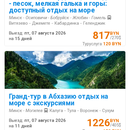
- песок, мелкая галька и горы:
доступный отдых на море
Минск - Осиповичи - Бобруйск - Жлобин - Гомель
Витязево - Джемете - Кабардинка - Геленджик
817
Выезд:
пт, 07 августа 2026
BYN
/270$
на
15 дней
Туруслуга
120 BYN
Гранд-тур в Абхазию отдых на
море с экскурсиями
Минск - Могилев
Калуга - Тула - Воронеж - Сухум
1226
Выезд:
пт, 07 августа 2026
BYN
/405$
на
11 дней