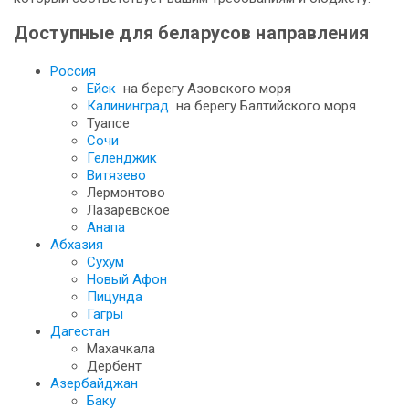
Доступные для беларусов направления
Россия
Ейск
на берегу Азовского моря
Калининград
на берегу Балтийского моря
Туапсе
Сочи
Геленджик
Витязево
Лермонтово
Лазаревское
Анапа
Абхазия
Сухум
Новый Афон
Пицунда
Гагры
Дагестан
Махачкала
Дербент
Азербайджан
Баку