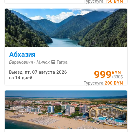
Туруслуга
150 BYN
Абхазия
Барановичи - Минск
Гагра
999
Выезд:
пт, 07 августа 2026
BYN
/330$
на
14 дней
Туруслуга
200 BYN