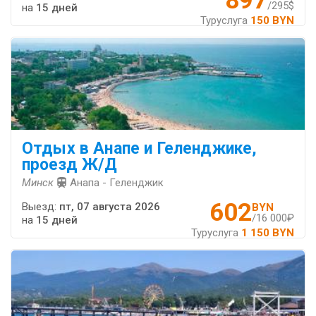
897
/295$
на
15 дней
Туруслуга
150 BYN
Отдых в Анапе и Геленджике,
проезд Ж/Д
Минск
Анапа - Геленджик
602
Выезд:
пт, 07 августа 2026
BYN
/16 000₽
на
15 дней
Туруслуга
1 150 BYN