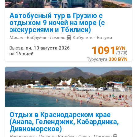
Автобусный тур в Грузию с
отдыхом 9 ночей на море (с
экскурсиями и Тбилиси)
Минск - Бобруйск - Гомель
Кобулети - Батуми
1091
Выезд:
пн, 10 августа 2026
BYN
/370$
на
16 дней
Туруслуга
300 BYN
Отдых в Краснодарском крае
(Анапа, Геленджик, Кабардинка,
Дивноморское)
Новополоцк - Полоцк - Витебск - Орша - Могилев