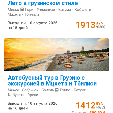
Лето в грузинском стиле
Минск
Гори - Уплисцихе - Батуми - Кобулети -
Мцхета - Тбилиси
1913
Выезд:
пн, 10 августа 2026
BYN
/630$
на
15 дней
Автобусный тур в Грузию с
экскурсией в Мцхета и Тбилиси
Минск - Бобруйск - Гомель
Гонио - Батуми -
Кобулети - Уреки
1412
Выезд:
пн, 10 августа 2026
BYN
/465$
на
16 дней
Туруслуга
300 BYN