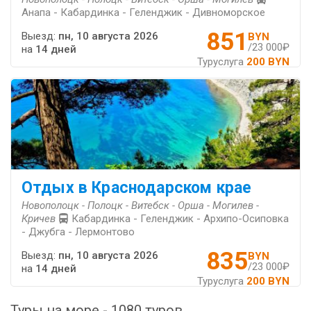
Анапа - Кабардинка - Геленджик - Дивноморское
851
Выезд:
пн, 10 августа 2026
BYN
/23 000₽
на
14 дней
Туруслуга
200 BYN
Отдых в Краснодарском крае
Новополоцк - Полоцк - Витебск - Орша - Могилев -
Кричев
Кабардинка - Геленджик - Архипо-Осиповка
- Джубга - Лермонтово
835
Выезд:
пн, 10 августа 2026
BYN
/23 000₽
на
14 дней
Туруслуга
200 BYN
Туры на море - 1080 туров