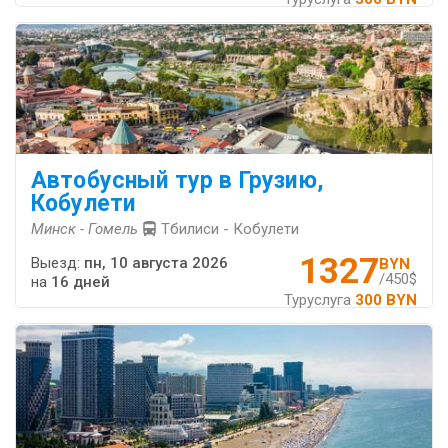
Автобусный тур в Грузию,
Кобулети
Минск - Гомель
Тбилиси - Кобулети
1327
Выезд:
пн, 10 августа 2026
BYN
/450$
на
16 дней
Туруслуга
300 BYN