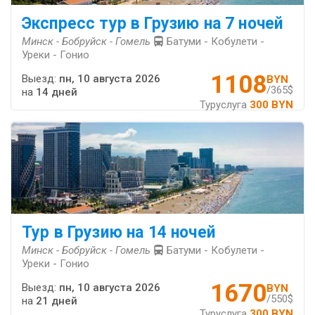
Экспресс тур в Грузию на 7 ночей
Минск - Бобруйск - Гомель
Батуми - Кобулети -
Уреки - Гонио
1108
Выезд:
пн, 10 августа 2026
BYN
/365$
на
14 дней
Туруслуга
300 BYN
Тур в Грузию на 14 ночей
Минск - Бобруйск - Гомель
Батуми - Кобулети -
Уреки - Гонио
1670
Выезд:
пн, 10 августа 2026
BYN
/550$
на
21 дней
Туруслуга
300 BYN