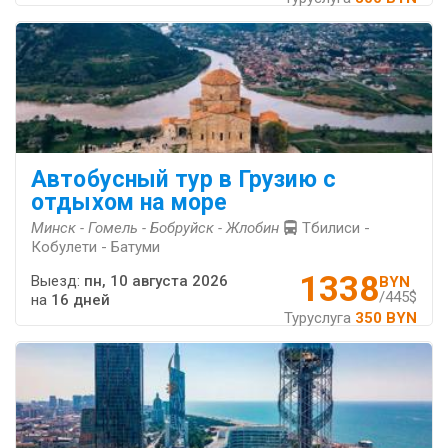
Автобусный тур в Грузию с
отдыхом на море
Минск - Гомель - Бобруйск - Жлобин
Тбилиси -
Кобулети - Батуми
1338
Выезд:
пн, 10 августа 2026
BYN
/445$
на
16 дней
Туруслуга
350 BYN