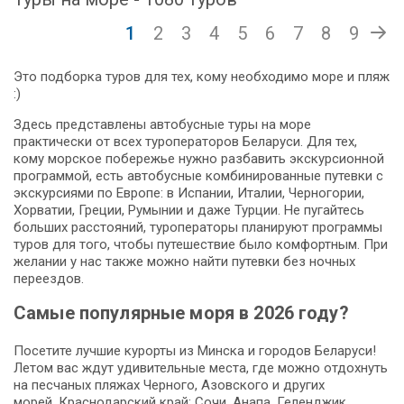
1
2
3
4
5
6
7
8
9
Это подборка туров для тех, кому необходимо море и пляж
:)
Здесь представлены автобусные туры на море
практически от всех туроператоров Беларуси. Для тех,
кому морское побережье нужно разбавить экскурсионной
программой, есть автобусные комбинированные путевки с
экскурсиями по Европе: в Испании, Италии, Черногории,
Хорватии, Греции, Румынии и даже Турции. Не пугайтесь
больших расстояний, туроператоры планируют программы
туров для того, чтобы путешествие было комфортным. При
желании у нас также можно найти путевки без ночных
переездов.
Самые популярные моря в 2026 году?
Посетите лучшие курорты из Минска и городов Беларуси!
Летом вас ждут удивительные места, где можно отдохнуть
на песчаных пляжах Черного, Азовского и других
морей. Краснодарский край: Сочи, Анапа, Геленджик,