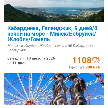
Кабардинка, Геленджик, 9 дней/8
ночей на море - Минск/Бобруйск/
Жлобин/Гомель
Минск - Бобруйск - Жлобин - Гомель
Кабардинка -
Геленджик
1108
Выезд:
пн, 10 августа 2026
BYN
/365$
на
11 дней
Туруслуга
200 BYN