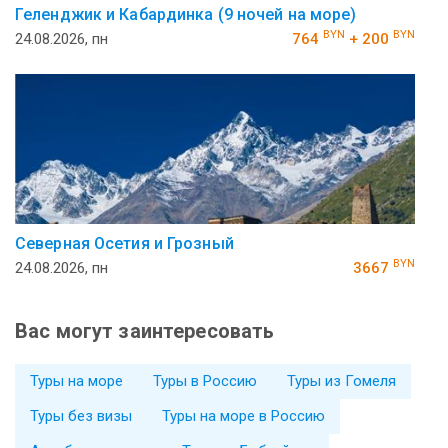
Геленджик и Кабардинка (9 ночей на море)
BYN
BYN
24.08.2026, пн
764
+ 200
Северная Осетия и Грозный
BYN
24.08.2026, пн
3667
Вас могут заинтересовать
Туры на море
Туры в Россию
Туры из Гомеля
Туры без визы
Туры на море в Россию