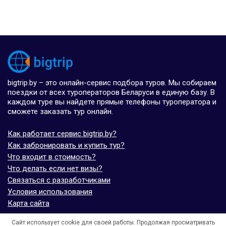
bigtrip.by – это онлайн-сервис подбора туров. Мы собираем
поездки от всех туроператоров Беларуси в единую базу. В
каждом туре вы найдете прямые телефоны туроператора и
сможете заказать тур онлайн.
Как работает сервис bigtrip.by?
Как забронировать и купить тур?
Что входит в стоимость?
Что делать если нет визы?
Связаться с разработчиками
Условия использования
Карта сайта
Сайт использует cookie для своей работы. Продолжая просматривать
© bigtrip.by,
elijoviaje.es
– 2014 - 2026