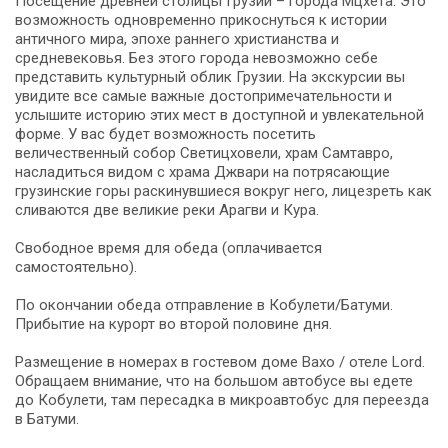
Посещение древней столицы Грузии – города Мцхета. Это
возможность одновременно прикоснуться к истории
античного мира, эпохе раннего христианства и
средневековья. Без этого города невозможно себе
представить культурный облик Грузии. На экскурсии вы
увидите все самые важные достопримечательности и
услышите историю этих мест в доступной и увлекательной
форме. У вас будет возможность посетить
величественный собор Светицховели, храм Самтавро,
насладиться видом с храма Джвари на потрясающие
грузинские горы раскинувшиеся вокруг него, лицезреть как
сливаются две великие реки Арагви и Кура.
Свободное время для обеда (оплачивается
самостоятельно).
По окончании обеда отправление в Кобулети/Батуми.
Прибытие на курорт во второй половине дня.
Размещение в номерах в гостевом доме Вахо / отеле Lord.
Обращаем внимание, что на большом автобусе вы едете
до Кобулети, там пересадка в микроавтобус для переезда
в Батуми.