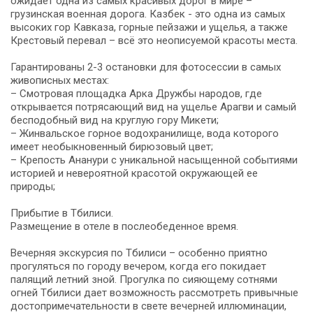
ожидает одна из самых красивых дорог в мире –
грузинская военная дорога. Казбек - это одна из самых
высоких гор Кавказа, горные пейзажи и ущелья, а также
Крестовый перевал – всё это неописуемой красоты места.
Гарантированы 2-3 остановки для фотосессии в самых
живописных местах:
– Смотровая площадка Арка Дружбы народов, где
открывается потрясающий вид на ущелье Арагви и самый
бесподобный вид на круглую гору Микети;
– Жинвальское горное водохранилище, вода которого
имеет необыкновенный бирюзовый цвет;
– Крепость Ананури с уникальной насыщенной событиями
историей и невероятной красотой окружающей ее
природы;
Прибытие в Тбилиси.
Размещение в отеле в послеобеденное время.
Вечерняя экскурсия по Тбилиси – особенно приятно
прогуляться по городу вечером, когда его покидает
палящий летний зной. Прогулка по сияющему сотнями
огней Тбилиси дает возможность рассмотреть привычные
достопримечательности в свете вечерней иллюминации,