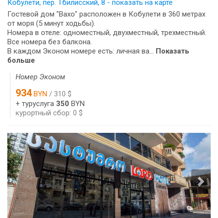
Кобулети, пер. Тбилисский, 8 - показать на карте
Гостевой дом "Вахо" расположен в Кобулети в 360 метрах
от моря (5 минут ходьбы).
Номера в отеле: одноместный, двухместный, трехместный.
Все номера без балкона.
В каждом Эконом номере есть: личная ва...
Показать
больше
Номер Эконом
934
BYN
/ 310 $
+ туруслуга
350
BYN
курортный сбор: 0 $