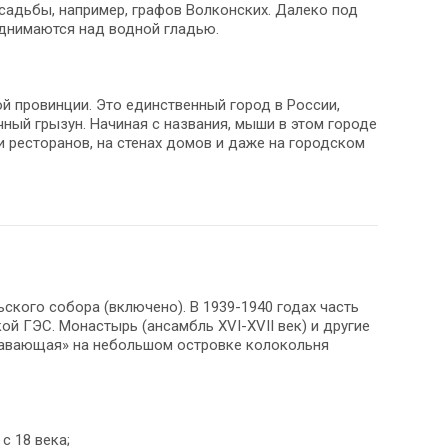
садьбы, например, графов Волконских. Далеко под
однимаются над водной гладью.
й провинции. Это единственный город в России,
ый грызун. Начиная с названия, мыши в этом городе
и ресторанов, на стенах домов и даже на городском
ского собора (включено). В 1939-1940 годах часть
ой ГЭС. Монастырь (ансамбль XVI-XVII век) и другие
лавающая» на небольшом островке колокольня
с 18 века;