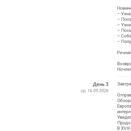
Новинк
– Узна
– Посм
– Узна
– Пос
– Собе
– Попр
Речная
Возвра
Ночлег
Завтра
День 3
ср, 16.09.2026
Отправ
Обзорн
Европе
интере
Увидит
Продо
В XVII