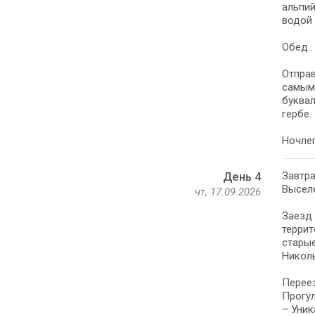
альпий
водой 
Обед .
Отправ
самым 
буквал
гербе.
Ночлег
Завтра
День 4
Выселе
чт, 17.09.2026
Заезд 
террит
стары
Никол
Переез
Прогул
– Уник