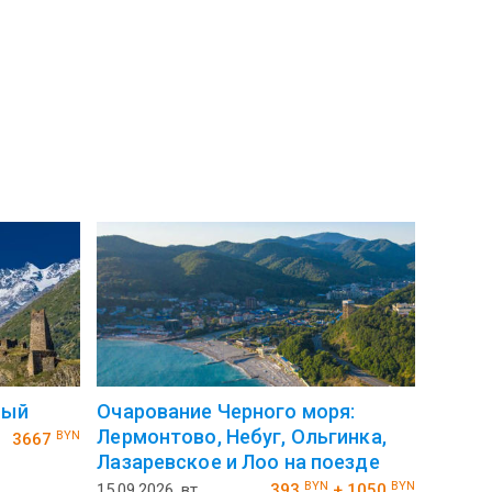
ный
Очарование Черного моря:
Лермонтово, Небуг, Ольгинка,
BYN
3667
Лазаревское и Лоо на поезде
BYN
BYN
15.09.2026, вт
393
+ 1050