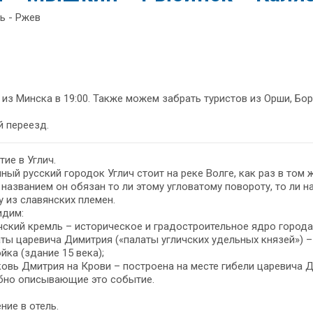
ь - Ржев
из Минска в 19:00. Также можем забрать туристов из Орши, Бор
 переезд.
ие в Углич.
ный русский городок Углич стоит на реке Волге, как раз в том
названием он обязан то ли этому угловатому повороту, то ли н
 из славянских племен.
идим:
чский кремль – историческое и градостроительное ядро города
ты царевича Димитрия («палаты угличских удельных князей») 
йка (здание 15 века);
овь Дмитрия на Крови – построена на месте гибели царевича Д
бно описывающие это событие.
ние в отель.