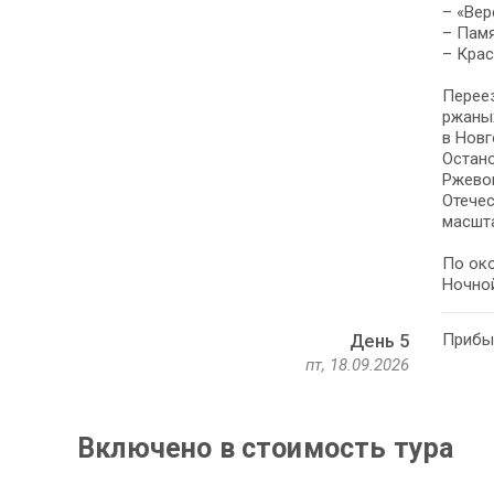
– «Вер
– Памя
– Крас
Переез
ржаных
в Новг
Остано
Ржево
Отечес
масшт
По око
Ночной
Прибыт
День 5
пт, 18.09.2026
Включено в стоимость тура