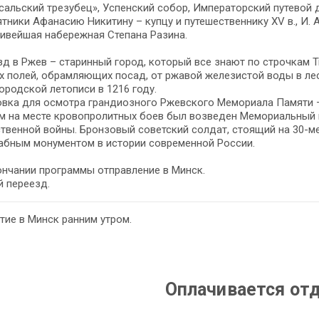
сальский трезубец», Успенский собор, Императорский путевой 
тники Афанасию Никитину – купцу и путешественнику XV в., И. А.
ивейшая набережная Степана Разина.
д в Ржев – старинный город, который все знают по строчкам Т
 полей, обрамляющих посад, от ржавой железистой воды в ле
ородской летописи в 1216 году.
вка для осмотра грандиозного Ржевского Мемориала Памяти –
м на месте кровопролитных боев был возведен Мемориальный к
твенной войны. Бронзовый советский солдат, стоящий на 30-
абным монументом в истории современной России.
нчании программы отправление в Минск.
 переезд.
ие в Минск ранним утром.
Оплачивается от