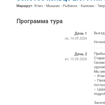
Маршрут:
Углич - Мышкин - Рыбинск - Калязин - Твер
Программа тура
Выезд 
День 1
пн, 14.09.2026
Ночной
Прибыт
День 2
Старин
вт, 15.09.2026
Своим 
одному
Мы ув
– Угли
– Пала
постро
– Церк
подро
Заселе