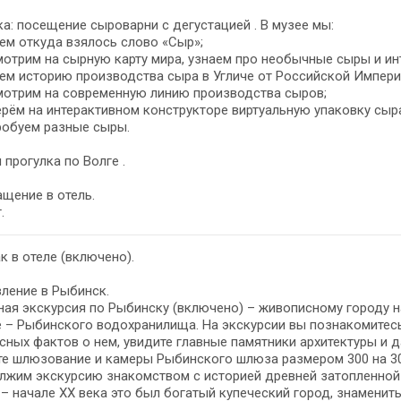
а: посещение сыроварни с дегустацией . В музее мы:
ем откуда взялось слово «Сыр»;
отрим на сырную карту мира, узнаем про необычные сыры и ин
ем историю производства сыра в Угличе от Российской Импери
мотрим на современную линию производства сыров;
рём на интерактивном конструкторе виртуальную упаковку сыра
обуем ‍разные сыры.
 прогулка по Волге .
щение в отель.
.
к в отеле (включено).
ление в Рыбинск.
ая экскурсия по Рыбинску (включено) – живописному городу н
 – Рыбинского водохранилища. На экскурсии вы познакомитесь
сных фактов о нем, увидите главные памятники архитектуры и
е шлюзование и камеры Рыбинского шлюза размером 300 на 30
лжим экскурсию знакомством с историей древней затопленной
I – начале XX века это был богатый купеческий город, знамен