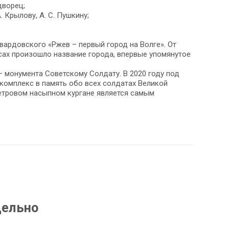
дворец;
 Крылову, А. С. Пушкину;
вардовского «Ржев – первый город на Волге». От
сах произошло название города, впервые упомянутое
 монумента Советскому Солдату. В 2020 году под
омплекс в память обо всех солдатах Великой
метровом насыпном кургане является самым
дельно