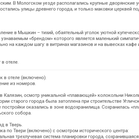
ским. В Мологском уезде располагались крупные дворянские у
остались улицы древнего города, и только маковки церквей п
ление в Мышкин – тихий, обаятельный уголок уютной купеческо
узнаваемым «брендом» которого является маленький симпатичн
ьно на каждом шагу: в витринах магазинов и на вывесках кафе 
 в отеле.
к в отеле (включено).
ние из номеров.
в Калязин, осмотр уникальной «плавающей» колокольни Николь
ории старого города была затоплена при строительстве Угличск
е постройки оказались в зоне водохранилища. Сохранилась «п
ьского собора.
д в Тверь.
ка по Твери (включено) с осмотром исторического центра:
альная трехлучевая система планировки города, сохранившаяся 