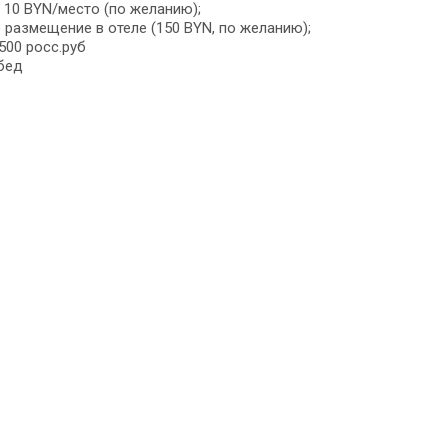
 10 BYN/место (по желанию);
размещение в отеле (150 BYN, по желанию);
500 росс.руб
бед