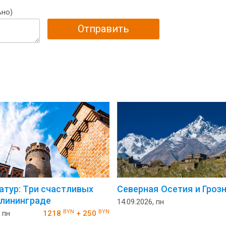
ьно)
Отправить
атур: Три счастливых
Северная Осетия и Гроз
алининграде
14.09.2026, пн
BYN
BYN
 пн
1218
+ 250