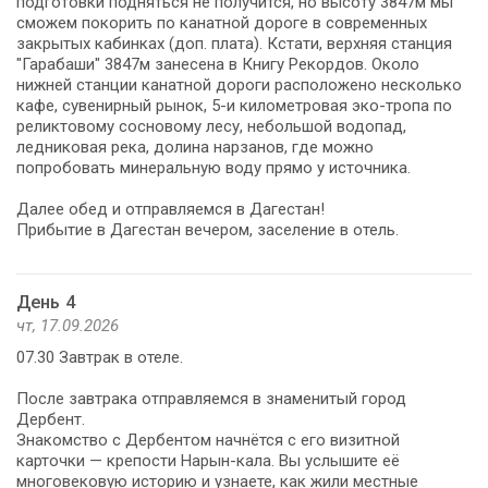
подготовки подняться не получится, но высоту 3847м мы
сможем покорить по канатной дороге в современных
закрытых кабинках (доп. плата). Кстати, верхняя станция
"Гарабаши" 3847м занесена в Книгу Рекордов. Около
нижней станции канатной дороги расположено несколько
кафе, сувенирный рынок, 5-и километровая эко-тропа по
реликтовому сосновому лесу, небольшой водопад,
ледниковая река, долина нарзанов, где можно
попробовать минеральную воду прямо у источника.
Далее обед и отправляемся в Дагестан!
Прибытие в Дагестан вечером, заселение в отель.
День 4
чт, 17.09.2026
07.30 Завтрак в отеле.
После завтрака отправляемся в знаменитый город
Дербент.
Знакомство с Дербентом начнётся с его визитной
карточки — крепости Нарын-кала. Вы услышите её
многовековую историю и узнаете, как жили местные