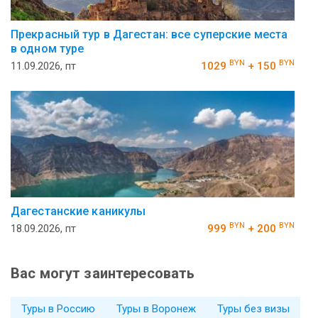
Прекрасный тур в Дагестан: все суперские места
в одном туре
BYN
BYN
11.09.2026, пт
1029
+ 150
Дагестанские каникулы
BYN
BYN
18.09.2026, пт
999
+ 200
Вас могут заинтересовать
Туры в Россию
Туры в Воронеж
Туры без визы