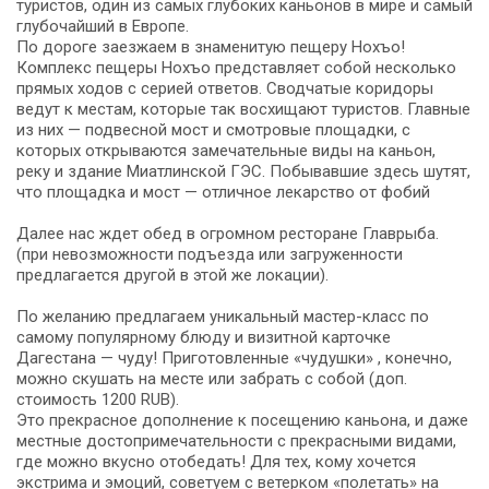
туристов, один из самых глубоких каньонов в мире и самый
глубочайший в Европе.
По дороге заезжаем в знаменитую пещеру Нохъо!
Комплекс пещеры Нохъо представляет собой несколько
прямых ходов с серией ответов. Сводчатые коридоры
ведут к местам, которые так восхищают туристов. Главные
из них — подвесной мост и смотровые площадки, с
которых открываются замечательные виды на каньон,
реку и здание Миатлинской ГЭС. Побывавшие здесь шутят,
что площадка и мост — отличное лекарство от фобий
Далее нас ждет обед в огромном ресторане Главрыба.
(при невозможности подъезда или загруженности
предлагается другой в этой же локации).
По желанию предлагаем уникальный мастер-класс по
самому популярному блюду и визитной карточке
Дагестана — чуду! Приготовленные «чудушки» , конечно,
можно скушать на месте или забрать с собой (доп.
стоимость 1200 RUB).
Это прекрасное дополнение к посещению каньона, и даже
местные достопримечательности с прекрасными видами,
где можно вкусно отобедать! Для тех, кому хочется
экстрима и эмоций, советуем с ветерком «полетать» на