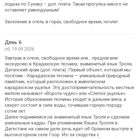
лодках по Сулаку – доп. плата. Такая прогулка никого не
оставляет равнодушным!
Заселение в отель в горах, свободное время, ночлег.
День 6
сб, 19.09.2026
Завтрак в отеле, свободное время или... предлагаем
экскурсию в Крадахскую теснину, знаменитый язык Троля,
Датунский храм (доп. плата). Первый объект, который мы
посетим - Карадахская теснина — уникальный природный
памятник, который расположен в живописном
карадахском ущелье. Эту достопримечательность местные
жители называют «Ворота чудес» или «Слепое ущелье».
История образования теснины уходит в дальние века, а
секрет состоит в силе воды, точившая горную породу
сотни лет.
Далее поднимемся на знаменитый язык Троля и сделаем
уникальные кадры. При упоминании Языка Тролля в
Дагестане на самом деле речь идет об Орлином выступе в
высокогорном селе Гоор. Из-за сходства с