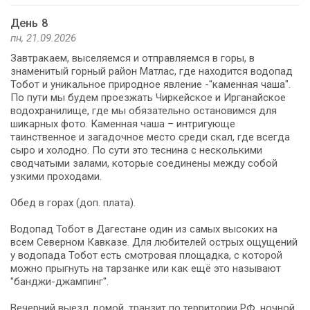
День 8
пн, 21.09.2026
Завтракаем, выселяемся и отправляемся в горы, в
знаменитый горный район Матлас, где находится водопад
Тобот и уникальное природное явление -"каменная чаша".
По пути мы будем проезжать Чиркейское и Ирганайское
водохранилище, где мы обязательно остановимся для
шикарных фото. Каменная чаша – интригующе
таинственное и загадочное место среди скал, где всегда
сыро и холодно. По сути это теснина с несколькими
сводчатыми залами, которые соединены между собой
узкими проходами.
Обед в горах (доп. плата).
Водопад Тобот в Дагестане один из самых высоких на
всем Северном Кавказе. Для любителей острых ощущений
у водопада Тобот есть смотровая площадка, с которой
можно прыгнуть на тарзанке или как ещё это называют
"банджи-джампинг".
Вечерний выезд домой, транзит по территории РФ, ночной