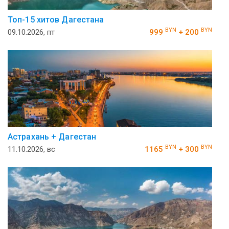
Топ-15 хитов Дагестана
BYN
BYN
09.10.2026, пт
999
+ 200
Астрахань + Дагестан
BYN
BYN
11.10.2026, вс
1165
+ 300