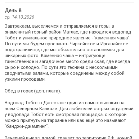
День 8
ср, 14.10.2026
Завтракаем, выселяемся и отправляемся в горы, в
знаменитый горный район Матлас, где находится водопад
Тобот и уникальное природное явление -"каменная чаша".
По пути мы будем проезжать Чиркейское и Ирганайское
водохранилище, где мы обязательно остановимся для
шикарных фото. Каменная чаша – интригующе
таинственное и загадочное место среди скал, где всегда
сыро и холодно. По сути это теснина с несколькими
сводчатыми залами, которые соединены между собой
узкими проходами.
Обед в горах (доп. плата).
Водопад Тобот в Дагестане один из самых высоких на
всем Северном Кавказе. Для любителей острых ощущений
у водопада Тобот есть смотровая площадка, с которой
можно прыгнуть на тарзанке или как ещё это называют
"банджи-джампинг".
Вечерний выезд домой, транзит по территории РФ, ночной