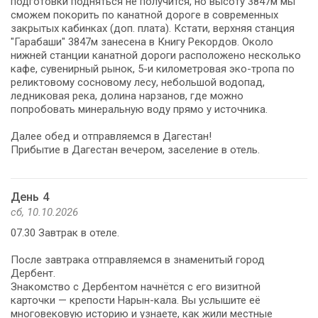
подготовки подняться не получится, но высоту 3847м мы
сможем покорить по канатной дороге в современных
закрытых кабинках (доп. плата). Кстати, верхняя станция
"Гарабаши" 3847м занесена в Книгу Рекордов. Около
нижней станции канатной дороги расположено несколько
кафе, сувенирный рынок, 5-и километровая эко-тропа по
реликтовому сосновому лесу, небольшой водопад,
ледниковая река, долина нарзанов, где можно
попробовать минеральную воду прямо у источника.
Далее обед и отправляемся в Дагестан!
Прибытие в Дагестан вечером, заселение в отель.
День 4
сб, 10.10.2026
07.30 Завтрак в отеле.
После завтрака отправляемся в знаменитый город
Дербент.
Знакомство с Дербентом начнётся с его визитной
карточки — крепости Нарын-кала. Вы услышите её
многовековую историю и узнаете, как жили местные