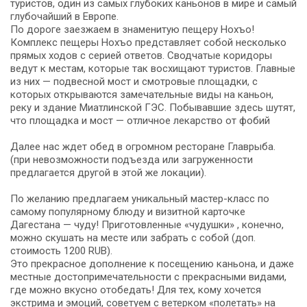
туристов, один из самых глубоких каньонов в мире и самый
глубочайший в Европе.
По дороге заезжаем в знаменитую пещеру Нохъо!
Комплекс пещеры Нохъо представляет собой несколько
прямых ходов с серией ответов. Сводчатые коридоры
ведут к местам, которые так восхищают туристов. Главные
из них — подвесной мост и смотровые площадки, с
которых открываются замечательные виды на каньон,
реку и здание Миатлинской ГЭС. Побывавшие здесь шутят,
что площадка и мост — отличное лекарство от фобий
Далее нас ждет обед в огромном ресторане Главрыба.
(при невозможности подъезда или загруженности
предлагается другой в этой же локации).
По желанию предлагаем уникальный мастер-класс по
самому популярному блюду и визитной карточке
Дагестана — чуду! Приготовленные «чудушки» , конечно,
можно скушать на месте или забрать с собой (доп.
стоимость 1200 RUB).
Это прекрасное дополнение к посещению каньона, и даже
местные достопримечательности с прекрасными видами,
где можно вкусно отобедать! Для тех, кому хочется
экстрима и эмоций, советуем с ветерком «полетать» на