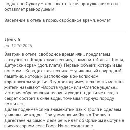
лодках по Сулаку – доп. плата. Такая прогулка никого не
оставляет равнодушным!
Заселение в отель в горах, свободное время, ночлег.
День 6
пн, 12.10.2026
Завтрак в отеле, свободное время или... предлагаем
экскурсию в Крадахскую теснину, знаменитый язык Троля,
Датунский храм (доп. плата). Первый объект, который мы
посетим - Карадахская теснина — уникальный природный
памятник, который расположен в живописном
карадахском ущелье. Эту достопримечательность местные
жители называют «Ворота чудес» или «Слепое ущелье».
История образования теснины уходит в дальние века, а
секрет состоит в силе воды, точившая горную породу
сотни лет.
Далее поднимемся на знаменитый язык Троля и сделаем
уникальные кадры. При упоминании Языка Тролля в
Дагестане на самом деле речь идет об Орлином выступе в
высокогорном селе Гоор. Из-за сходства с