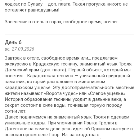
лодках по Сулаку – доп. плата. Такая прогулка никого не
оставляет равнодушным!
Заселение в отель в горах, свободное время, ночлег.
День 6
вс, 27.09.2026
Завтрак в отеле, свободное время или... предлагаем
экскурсию в Крадахскую теснину, знаменитый язык Троля,
Датунский храм (доп. плата). Первый объект, который мы
посетим - Карадахская теснина — уникальный природный
памятник, который расположен в живописном
карадахском ущелье. Эту достопримечательность местные
жители называют «Ворота чудес» или «Слепое ущелье».
История образования теснины уходит в дальние века, а
секрет состоит в силе воды, точившая горную породу
сотни лет.
Далее поднимемся на знаменитый язык Троля и сделаем
уникальные кадры. При упоминании Языка Тролля в
Дагестане на самом деле речь идет об Орлином выступе в
высокогорном селе Гоор. Из-за сходства с