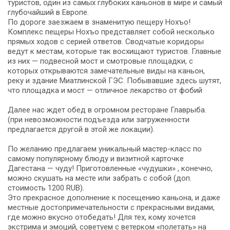
туристов, один из самых глубоких каньонов в мире и самый
глубочайший в Европе.
По дороге заезжаем в знаменитую пещеру Нохъо!
Комплекс пещеры Нохъо представляет собой несколько
прямых ходов с серией ответов. Сводчатые коридоры
ведут к местам, которые так восхищают туристов. Главные
из них — подвесной мост и смотровые площадки, с
которых открываются замечательные виды на каньон,
реку и здание Миатлинской ГЭС. Побывавшие здесь шутят,
что площадка и мост — отличное лекарство от фобий
Далее нас ждет обед в огромном ресторане Главрыба.
(при невозможности подъезда или загруженности
предлагается другой в этой же локации).
По желанию предлагаем уникальный мастер-класс по
самому популярному блюду и визитной карточке
Дагестана — чуду! Приготовленные «чудушки» , конечно,
можно скушать на месте или забрать с собой (доп.
стоимость 1200 RUB).
Это прекрасное дополнение к посещению каньона, и даже
местные достопримечательности с прекрасными видами,
где можно вкусно отобедать! Для тех, кому хочется
экстрима и эмоций, советуем с ветерком «полетать» на