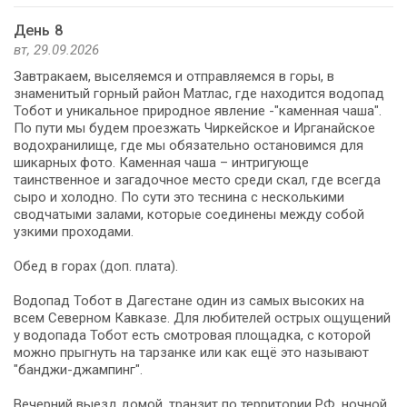
День 8
вт, 29.09.2026
Завтракаем, выселяемся и отправляемся в горы, в
знаменитый горный район Матлас, где находится водопад
Тобот и уникальное природное явление -"каменная чаша".
По пути мы будем проезжать Чиркейское и Ирганайское
водохранилище, где мы обязательно остановимся для
шикарных фото. Каменная чаша – интригующе
таинственное и загадочное место среди скал, где всегда
сыро и холодно. По сути это теснина с несколькими
сводчатыми залами, которые соединены между собой
узкими проходами.
Обед в горах (доп. плата).
Водопад Тобот в Дагестане один из самых высоких на
всем Северном Кавказе. Для любителей острых ощущений
у водопада Тобот есть смотровая площадка, с которой
можно прыгнуть на тарзанке или как ещё это называют
"банджи-джампинг".
Вечерний выезд домой, транзит по территории РФ, ночной