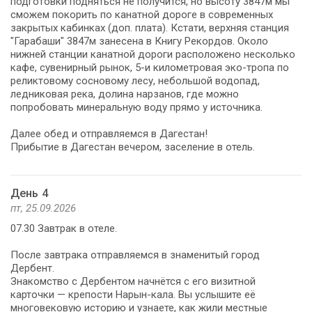
подготовки подняться не получится, но высоту 3847м мы
сможем покорить по канатной дороге в современных
закрытых кабинках (доп. плата). Кстати, верхняя станция
"Гарабаши" 3847м занесена в Книгу Рекордов. Около
нижней станции канатной дороги расположено несколько
кафе, сувенирный рынок, 5-и километровая эко-тропа по
реликтовому сосновому лесу, небольшой водопад,
ледниковая река, долина нарзанов, где можно
попробовать минеральную воду прямо у источника.
Далее обед и отправляемся в Дагестан!
Прибытие в Дагестан вечером, заселение в отель.
День 4
пт, 25.09.2026
07.30 Завтрак в отеле.
После завтрака отправляемся в знаменитый город
Дербент.
Знакомство с Дербентом начнётся с его визитной
карточки — крепости Нарын-кала. Вы услышите её
многовековую историю и узнаете, как жили местные