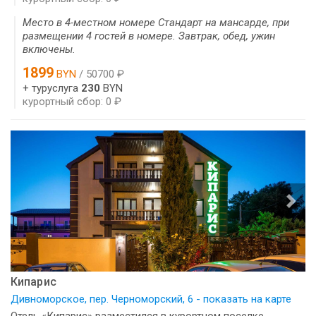
Место в 4-местном номере Стандарт на мансарде, при
размещении 4 гостей в номере. Завтрак, обед, ужин
включены.
1899
BYN
/ 50700 ₽
+ туруслуга
230
BYN
курортный сбор: 0 ₽
Кипарис
Дивноморское, пер. Черноморский, 6 - показать на карте
Отель «Кипарис» разместился в курортном поселке