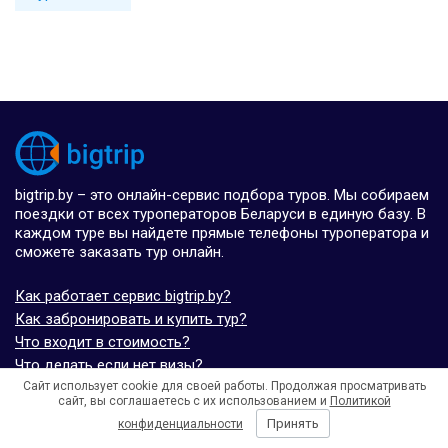
bigtrip.by – это онлайн-сервис подбора туров. Мы собираем
поездки от всех туроператоров Беларуси в единую базу. В
каждом туре вы найдете прямые телефоны туроператора и
сможете заказать тур онлайн.
Как работает сервис bigtrip.by?
Как забронировать и купить тур?
Что входит в стоимость?
Что делать если нет визы?
Связаться с разработчиками
Сайт использует cookie для своей работы. Продолжая просматривать
сайт, вы соглашаетесь с их использованием и
Политикой
Условия использования
Принять
конфиденциальности
Карта сайта