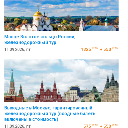
Малое Золотое кольцо России,
железнодорожный тур
BYN
BYN
11.09.2026, пт
1325
+ 550
Выходные в Москве, гарантированный
железнодорожный тур (входные билеты
включены в стоимость)
BYN
BYN
11.09.2026, пт
575
+ 550