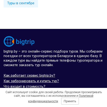
Туры в сентябре
bigtrip.by – это онлайн-сервис подбора туров. Мы собираем
поездки от всех туроператоров Беларуси в единую базу. В
каждом туре вы найдете прямые телефоны туроператора и
сможете заказать тур онлайн.
Как работает сервис bigtrip.by?
Как забронировать и купить тур?
Что входит в стоимость?
Что делать если нет визы?
Сайт использует cookie для своей работы. Продолжая просматривать
сайт, вы соглашаетесь с их использованием и
Политикой
Связаться с разработчиками
Принять
конфиденциальности
Условия использования