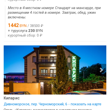
Место в 4-местном номере Стандарт на мансарде, при
размещении 4 гостей в номере. Завтрак, обед, ужин
включены.
1442
BYN
/ 38500 ₽
+ туруслуга
230
BYN
курортный сбор: 0 ₽
Кипарис
Дивноморское, пер. Черноморский, 6 - показать на карте
Отель «Кипарис» разместился в курортном поселке