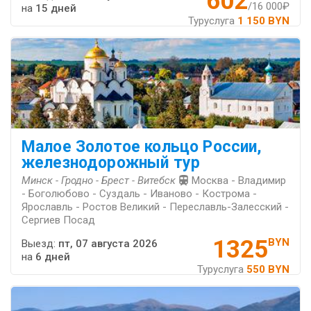
602
/16 000₽
на
15 дней
Туруслуга
1 150 BYN
Малое Золотое кольцо России,
железнодорожный тур
Минск - Гродно - Брест - Витебск
Москва - Владимир
- Боголюбово - Суздаль - Иваново - Кострома -
Ярославль - Ростов Великий - Переславль-Залесский -
Сергиев Посад
1325
BYN
Выезд:
пт, 07 августа 2026
на
6 дней
Туруслуга
550 BYN