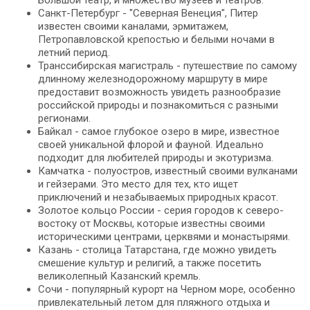
Большой театр, и множество музеев и театров.
Санкт-Петербург - "Северная Венеция", Питер
известен своими каналами, эрмитажем,
Петропавловской крепостью и белыми ночами в
летний период.
Транссибирская магистраль - путешествие по самому
длинному железнодорожному маршруту в мире
предоставит возможность увидеть разнообразие
российской природы и познакомиться с разными
регионами.
Байкал - самое глубокое озеро в мире, известное
своей уникальной флорой и фауной. Идеально
подходит для любителей природы и экотуризма.
Камчатка - полуостров, известный своими вулканами
и гейзерами. Это место для тех, кто ищет
приключений и незабываемых природных красот.
Золотое кольцо России - серия городов к северо-
востоку от Москвы, которые известны своими
историческими центрами, церквями и монастырями.
Казань - столица Татарстана, где можно увидеть
смешение культур и религий, а также посетить
великолепный Казанский кремль.
Сочи - популярный курорт на Черном море, особенно
привлекательный летом для пляжного отдыха и