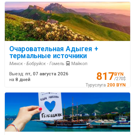
Очаровательная Адыгея +
термальные источники
Минск - Бобруйск - Гомель
Майкоп
817
Выезд:
пт, 07 августа 2026
BYN
/270$
на
8 дней
Туруслуга
200 BYN