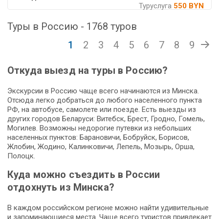
Туруслуга
550 BYN
Туры в Россию - 1768 туров
1
2
3
4
5
6
7
8
9
Откуда выезд на туры в Россию?
Экскурсии в Россию чаще всего начинаются из Минска.
Отсюда легко добраться до любого населенного пункта
РФ, на автобусе, самолете или поезде. Есть выезды из
других городов Беларуси: Витебск, Брест, Гродно, Гомель,
Могилев. Возможны недорогие путевки из небольших
населенных пунктов: Барановичи, Бобруйск, Борисов,
Жлобин, Жодино, Калинковичи, Лепель, Мозырь, Орша,
Полоцк.
Куда можно съездить в России
отдохнуть из Минска?
В каждом российском регионе можно найти удивительные
и запоминающиеся места. Чаще всего туристов привлекает