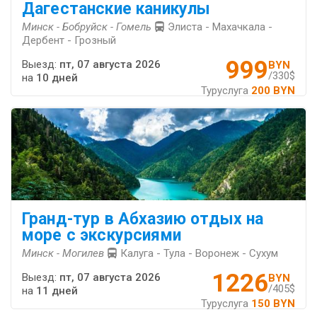
Дагестанские каникулы
Минск - Бобруйск - Гомель
Элиста - Махачкала -
Дербент - Грозный
999
Выезд:
пт, 07 августа 2026
BYN
/330$
на
10 дней
Туруслуга
200 BYN
Гранд-тур в Абхазию отдых на
море с экскурсиями
Минск - Могилев
Калуга - Тула - Воронеж - Сухум
1226
Выезд:
пт, 07 августа 2026
BYN
/405$
на
11 дней
Туруслуга
150 BYN