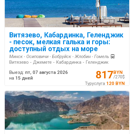
Витязево, Кабардинка, Геленджик
- песок, мелкая галька и горы:
доступный отдых на море
Минск - Осиповичи - Бобруйск - Жлобин - Гомель
Витязево - Джемете - Кабардинка - Геленджик
817
Выезд:
пт, 07 августа 2026
BYN
/270$
на
15 дней
Туруслуга
120 BYN