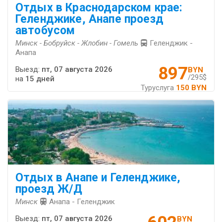
Отдых в Краснодарском крае:
Геленджике, Анапе проезд
автобусом
Минск - Бобруйск - Жлобин - Гомель
Геленджик -
Анапа
897
Выезд:
пт, 07 августа 2026
BYN
/295$
на
15 дней
Туруслуга
150 BYN
Отдых в Анапе и Геленджике,
проезд Ж/Д
Минск
Анапа - Геленджик
Выезд:
пт, 07 августа 2026
BYN