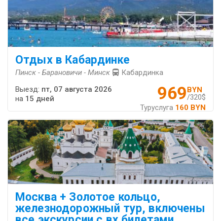
Отдых в Кабардинке
Пинск - Барановичи - Минск
Кабардинка
969
Выезд:
пт, 07 августа 2026
BYN
/320$
на
15 дней
Туруслуга
160 BYN
Москва + Золотое кольцо,
железнодорожный тур, включены
все экскурсии с вх.билетами