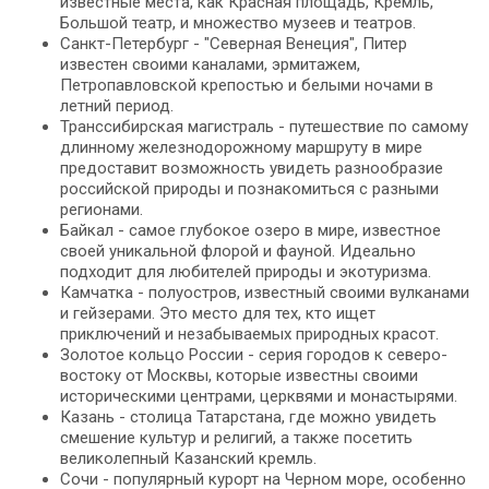
известные места, как Красная площадь, Кремль,
Большой театр, и множество музеев и театров.
Санкт-Петербург - "Северная Венеция", Питер
известен своими каналами, эрмитажем,
Петропавловской крепостью и белыми ночами в
летний период.
Транссибирская магистраль - путешествие по самому
длинному железнодорожному маршруту в мире
предоставит возможность увидеть разнообразие
российской природы и познакомиться с разными
регионами.
Байкал - самое глубокое озеро в мире, известное
своей уникальной флорой и фауной. Идеально
подходит для любителей природы и экотуризма.
Камчатка - полуостров, известный своими вулканами
и гейзерами. Это место для тех, кто ищет
приключений и незабываемых природных красот.
Золотое кольцо России - серия городов к северо-
востоку от Москвы, которые известны своими
историческими центрами, церквями и монастырями.
Казань - столица Татарстана, где можно увидеть
смешение культур и религий, а также посетить
великолепный Казанский кремль.
Сочи - популярный курорт на Черном море, особенно