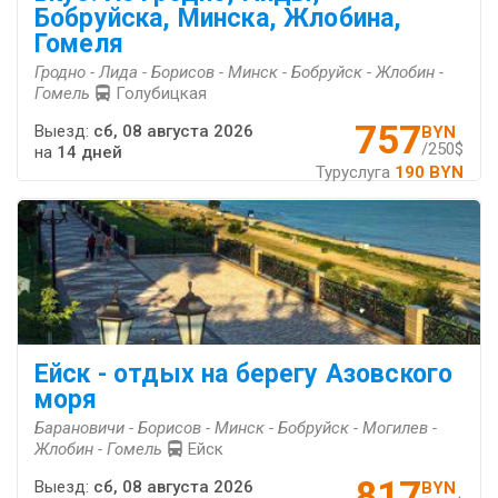
Бобруйска, Минска, Жлобина,
Гомеля
Гродно - Лида - Борисов - Минск - Бобруйск - Жлобин -
Гомель
Голубицкая
757
Выезд:
сб, 08 августа 2026
BYN
/250$
на
14 дней
Туруслуга
190 BYN
Ейск - отдых на берегу Азовского
моря
Барановичи - Борисов - Минск - Бобруйск - Могилев -
Жлобин - Гомель
Ейск
817
Выезд:
сб, 08 августа 2026
BYN