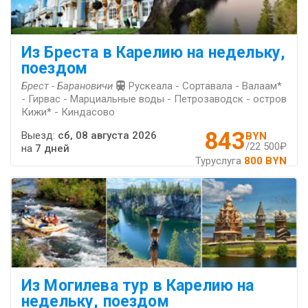
Из Бреста в Карелию на недельку,
поездом
Брест - Барановичи
Рускеала - Сортавала - Валаам*
- Гирвас - Марциальные воды - Петрозаводск - остров
Кижи* - Киндасово
843
Выезд:
сб, 08 августа 2026
BYN
/22 500₽
на
7 дней
Туруслуга
800 BYN
Из Могилева тур в Карелию на
недельку, поездом