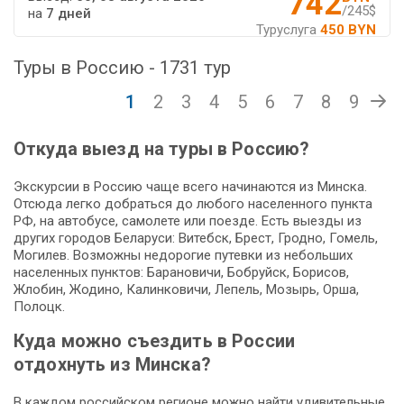
742
/245$
на
7 дней
Туруслуга
450 BYN
Туры в Россию - 1731 тур
1
2
3
4
5
6
7
8
9
Откуда выезд на туры в Россию?
Экскурсии в Россию чаще всего начинаются из Минска.
Отсюда легко добраться до любого населенного пункта
РФ, на автобусе, самолете или поезде. Есть выезды из
других городов Беларуси: Витебск, Брест, Гродно, Гомель,
Могилев. Возможны недорогие путевки из небольших
населенных пунктов: Барановичи, Бобруйск, Борисов,
Жлобин, Жодино, Калинковичи, Лепель, Мозырь, Орша,
Полоцк.
Куда можно съездить в России
отдохнуть из Минска?
В каждом российском регионе можно найти удивительные