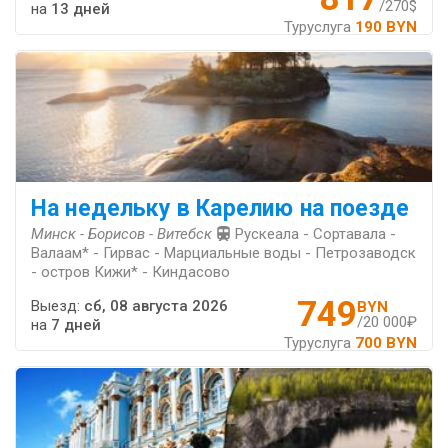
/270$
на
13 дней
Туруслуга
190 BYN
На недельку в Карелию на поезде
Минск - Борисов - Витебск
Рускеала - Сортавала -
Валаам* - Гирвас - Марциальные воды - Петрозаводск
- остров Кижи* - Киндасово
749
Выезд:
сб, 08 августа 2026
BYN
/20 000₽
на
7 дней
Туруслуга
700 BYN