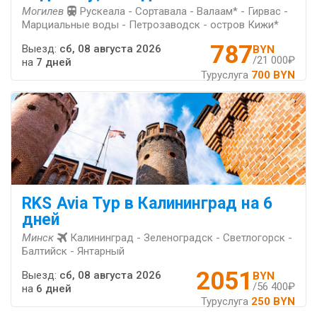
Могилев
Рускеала - Сортавала - Валаам* - Гирвас -
Марциальные воды - Петрозаводск - остров Кижи*
787
Выезд:
сб, 08 августа 2026
BYN
/21 000₽
на
7 дней
Туруслуга
700 BYN
RKS Avia Тур в Калининград на 6
дней
Минск
Калининград - Зеленоградск - Светлогорск -
Балтийск - Янтарный
2051
Выезд:
сб, 08 августа 2026
BYN
/56 400₽
на
6 дней
Туруслуга
250 BYN