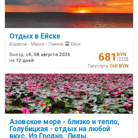
Отдых в Ейске
Борисов - Минск - Гомель
Ейск
681
Выезд:
сб, 08 августа 2026
BYN
/225$
на
12 дней
Туруслуга
160 BYN
Азовское море - близко и тепло,
Голубицкая - отдых на любой
вкус. Из Гродно, Лиды,