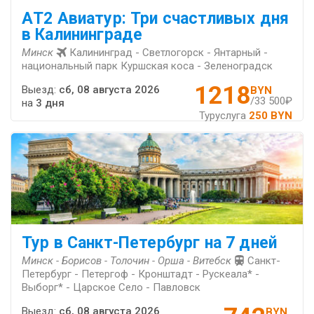
АT2 Авиатур: Три счастливых дня
в Калининграде
Минск
Калининград - Светлогорск - Янтарный -
национальный парк Куршская коса - Зеленоградск
1218
Выезд:
сб, 08 августа 2026
BYN
/33 500₽
на
3 дня
Туруслуга
250 BYN
Тур в Санкт-Петербург на 7 дней
Минск - Борисов - Толочин - Орша - Витебск
Санкт-
Петербург - Петергоф - Кронштадт - Рускеала* -
Выборг* - Царское Село - Павловск
Выезд:
сб, 08 августа 2026
BYN