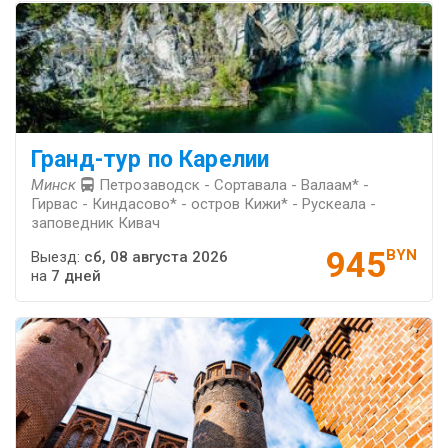
Гранд-тур по Карелии
Минск
Петрозаводск - Сортавала - Валаам* -
Гирвас - Киндасово* - остров Кижи* - Рускеала -
заповедник Кивач
945
BYN
Выезд:
сб, 08 августа 2026
на
7 дней