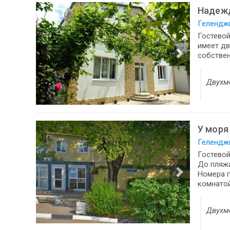
Надеж
Геленджи
Гостевой
имеет дв
собствен
Двухм
У моря
Геленджи
Гостевой
До пляжа
Номера 
комнатой
Двухм