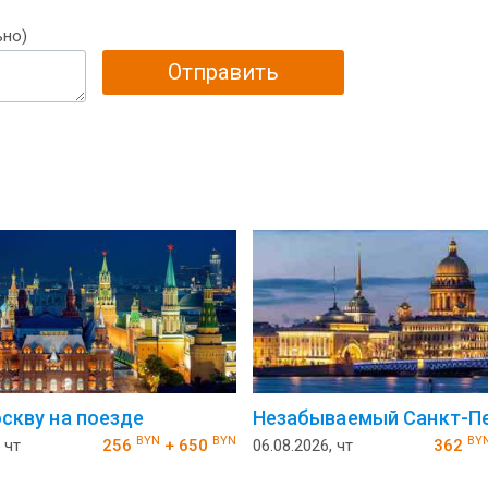
ьно)
Отправить
оскву на поезде
Незабываемый Санкт-Пе
BYN
BYN
BY
 чт
256
+ 650
06.08.2026, чт
362