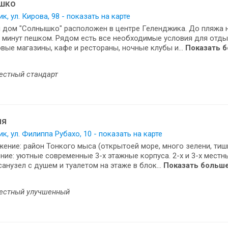
шко
к, ул. Кирова, 98 - показать на карте
 дом "Солнышко" расположен в центре Геленджика. До пляжа 
 минут пешком. Рядом есть все необходимые условия для отды
вые магазины, кафе и рестораны, ночные клубы и...
Показать 
естный стандарт
ия
к, ул. Филиппа Рубахо, 10 - показать на карте
ение: район Тонкого мыса (открытоей море, много зелени, тиши
ие: уютные современные 3-х этажные корпуса. 2-х и 3-х местн
санузел с душем и туалетом на этаже в блок...
Показать больш
естный улучшенный