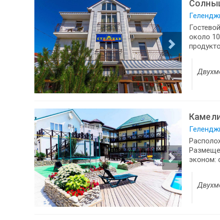
Солны
Геленджи
Гостевой
около 10
продукто
Двухм
Камел
Геленджи
Располож
Размещен
эконом: 
Двухм