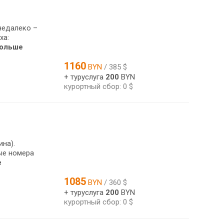
недалеко –
ха:
больше
1160
BYN
/ 385 $
+ туруслуга
200
BYN
курортный сбор: 0 $
на).
ые номера
е
1085
BYN
/ 360 $
+ туруслуга
200
BYN
курортный сбор: 0 $