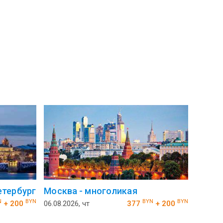
тербург
Москва - многоликая
N
BYN
BYN
BYN
+ 200
06.08.2026, чт
377
+ 200