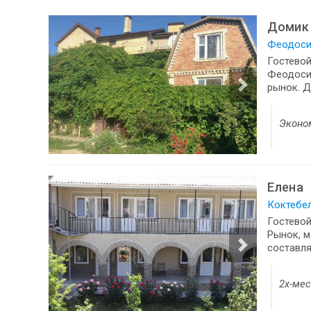
Домик 
Феодосия
Гостевой
Феодосий
рынок. Д
Эконо
Елена
Коктебел
Гостевой
Рынок, м
составля
2х-ме