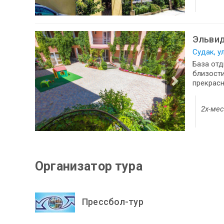
Эльви
Судак, у
База от
близости
прекрасн
2х-ме
Организатор тура
Прессбол-тур