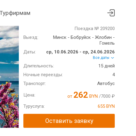
Турфирмам
Поездка № 209200
Выезд:
Минск - Бобруйск - Жлобин -
Гомель
Даты:
ср, 10.06.2026 - ср, 24.06.2026
Все даты
Длительность:
15 дней
Ночные переезды:
4
Транспорт:
Автобус
262
Цена:
от
BYN
/7000 ₽
Туруслуга:
655 BYN
Оставить заявку