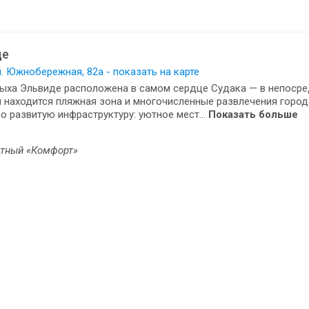
де
л. Южнобережная, 82а - показать на карте
дыха Эльвиде расположена в самом сердце Судака — в непоср
 находится пляжная зона и многочисленные развлечения город
о развитую инфраструктуру: уютное мест...
Показать больше
стный «Комфорт»