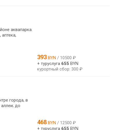
йоне аквапарка.
 аптека,
393
BYN
/ 10500 ₽
+ туруслуга
655
BYN
курортный сбор: 300 ₽
тре города, в
 аллеи; до
468
BYN
/ 12500 ₽
+ туруслуга
655
BYN