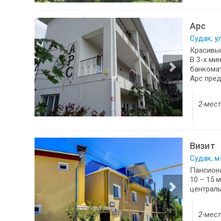
Арс
Судак, у
Красивый
В 3-х ми
банкомат
Арс пред
2-мес
Визит
Судак, м
Пансиона
10 – 15 
централь
2-мес