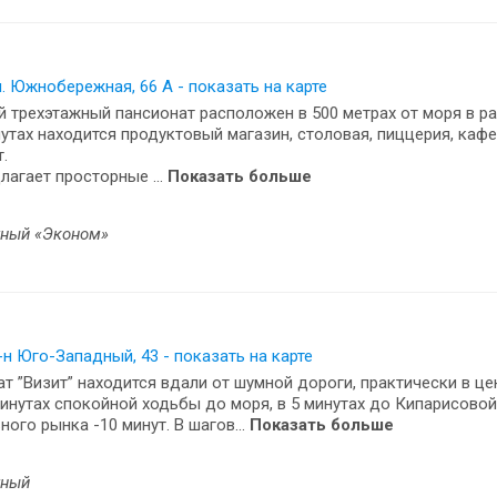
л. Южнобережная, 66 А - показать на карте
 трехэтажный пансионат расположен в 500 метрах от моря в ра
нутах находится продуктовый магазин, столовая, пиццерия, кафе,
.
лагает просторные ...
Показать больше
тный «Эконом»
-н Юго-Западный, 43 - показать на карте
т ”Визит” находится вдали от шумной дороги, практически в цен
минутах спокойной ходьбы до моря, в 5 минутах до Кипарисовой
ного рынка -10 минут. В шагов...
Показать больше
тный