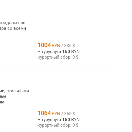
 созданы все
ера со всеми
1004
BYN
/ 335 $
+ туруслуга
150
BYN
курортный сбор: 0 $
ми, стильными
ные
ше
1064
BYN
/ 355 $
+ туруслуга
150
BYN
курортный сбор: 0 $