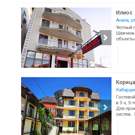
Илиос
Анапа, у
Уютный г
Шевченко
объекты 
Кориц
Кабардин
Гостевой
в 3-х, 5-
Для прож
систем...