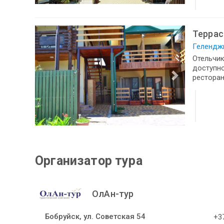
Террас
Геленджи
Отельчик
доступно
ресторан
Организатор тура
ОлАн-тур
Бобруйск, ул. Советская 54
+37