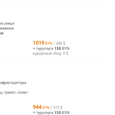
на улице
о важные
ше
1019
BYN
/ 340 $
+ туруслуга
150
BYN
курортный сбор: 0 $
инфраструктура
 туалет, сплит-
944
BYN
/ 315 $
+ туруслуга
150
BYN