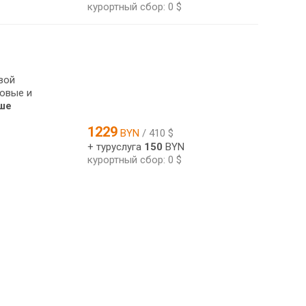
курортный сбор: 0 $
вой
ловые и
ше
1229
BYN
/ 410 $
+ туруслуга
150
BYN
курортный сбор: 0 $