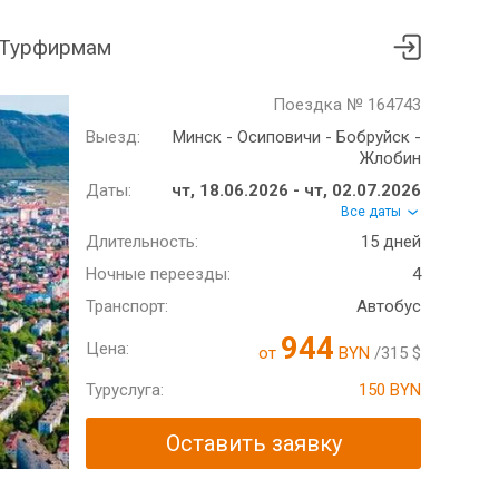
Турфирмам
Поездка № 164743
Выезд:
Минск - Осиповичи - Бобруйск -
Жлобин
Даты:
чт, 18.06.2026 - чт, 02.07.2026
Все даты
Длительность:
15 дней
Ночные переезды:
4
Транспорт:
Автобус
944
Цена:
от
BYN
/315 $
Туруслуга:
150 BYN
Оставить заявку