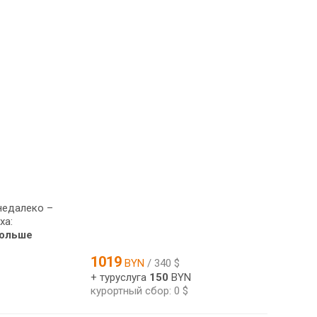
недалеко –
ха:
больше
1019
BYN
/ 340 $
+ туруслуга
150
BYN
курортный сбор: 0 $