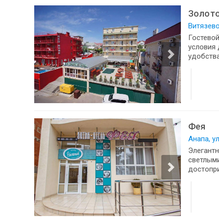
Золото
Витязево
Гостевой
условия 
удобства
Фея
Анапа, у
Элегантн
светлыми
достопри