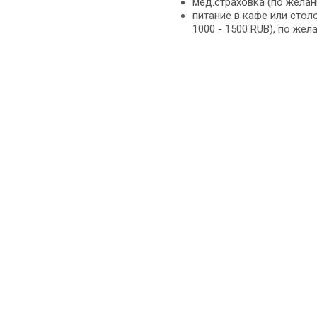
мед.страховка (по жела
питание в кафе или стол
1000 - 1500 RUB), по жел