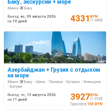
Баку, экскурсии + море
Минск
Баку
4331
Выезд:
вс, 09 августа 2026
BYN
/1 445$
на
10 дней
Азербайджан + Грузия с отдыхом
на море
Минск
Баку - Шеки - Тбилиси - Кутаиси - Уплисцихе
- Батуми
3927
Выезд:
чт, 13 августа 2026
BYN
/1 310$
на
11 дней
Туруслуга
100 BYN