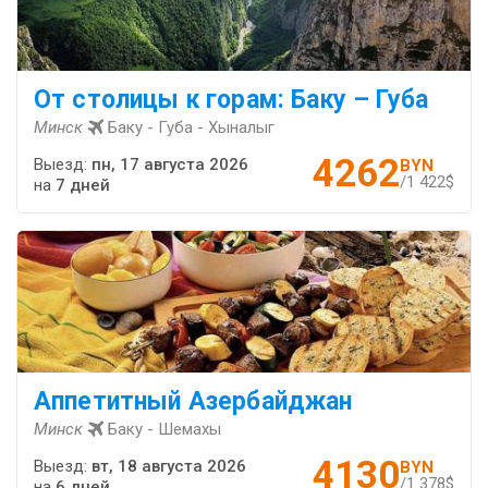
От столицы к горам: Баку – Губа
Минск
Баку - Губа - Хыналыг
4262
Выезд:
пн, 17 августа 2026
BYN
/1 422$
на
7 дней
Аппетитный Азербайджан
Минск
Баку - Шемахы
4130
Выезд:
вт, 18 августа 2026
BYN
/1 378$
на
6 дней