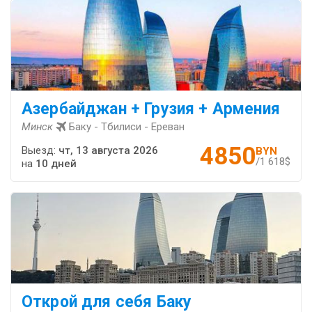
Азербайджан + Грузия + Армения
Минск
Баку - Тбилиси - Ереван
4850
Выезд:
чт, 13 августа 2026
BYN
/1 618$
на
10 дней
Открой для себя Баку