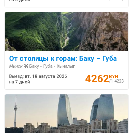
От столицы к горам: Баку – Губа
Минск
Баку - Губа - Хыналыг
4262
Выезд:
вт, 18 августа 2026
BYN
/1 422$
на
7 дней