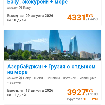
Баку, экскурсии + море
Минск
Баку
4331
Выезд:
вс, 09 августа 2026
BYN
/1 445$
на
10 дней
Азербайджан + Грузия с отдыхом
на море
Минск
Баку - Шеки - Тбилиси - Кутаиси - Уплисцихе
- Батуми
3927
Выезд:
чт, 13 августа 2026
BYN
/1 310$
на
11 дней
Туруслуга
100 BYN