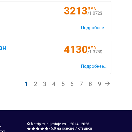
3213
BYN
/1 072$
Подробнее...
4130
ан
BYN
/1 378$
Подробнее...
1
2
3
4
5
6
7
8
9
?
© bigtrip.by,
elijoviaje.es
– 2014 - 2026
- 5.0 на основе 7 отзывов
ур?