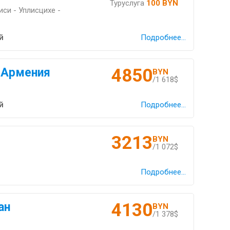
Туруслуга
100 BYN
иси - Уплисцихе -
й
Подробнее...
4850
 Армения
BYN
/1 618$
й
Подробнее...
3213
BYN
/1 072$
Подробнее...
4130
ан
BYN
/1 378$