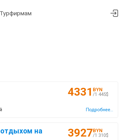
Турфирмам
4331
BYN
/1 445$
й
Подробнее...
3927
 отдыхом на
BYN
/1 310$