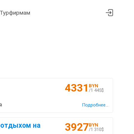
Турфирмам
4331
BYN
/1 445$
й
Подробнее...
3927
 отдыхом на
BYN
/1 310$