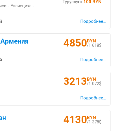
Туруслуга
100 BYN
иси - Уплисцихе -
й
Подробнее...
4850
 Армения
BYN
/1 618$
й
Подробнее...
3213
BYN
/1 072$
Подробнее...
4130
ан
BYN
/1 378$