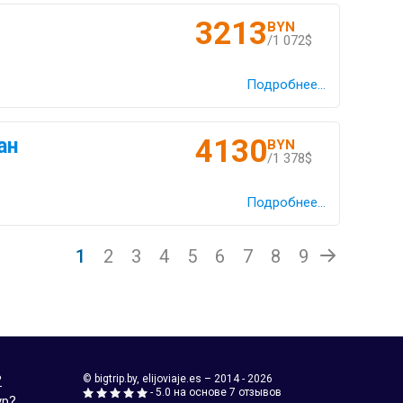
3213
BYN
/1 072$
Подробнее...
4130
ан
BYN
/1 378$
Подробнее...
1
2
3
4
5
6
7
8
9
?
© bigtrip.by,
elijoviaje.es
– 2014 - 2026
- 5.0 на основе 7 отзывов
ур?