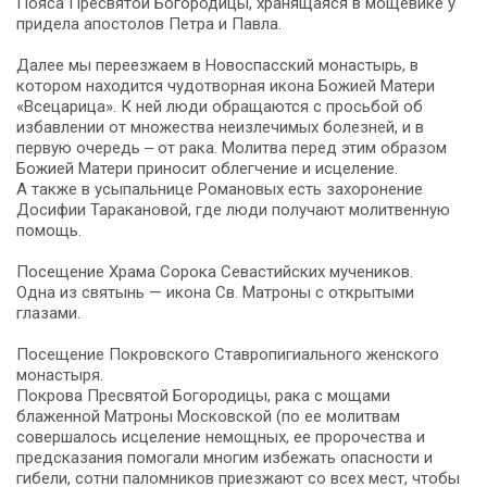
Пояса Пресвятой Богородицы, хранящаяся в мощевике у
придела апостолов Петра и Павла.
Далее мы переезжаем в Новоспасский монастырь, в
котором находится чудотворная икона Божией Матери
«Всецарица». К ней люди обращаются с просьбой об
избавлении от множества неизлечимых болезней, и в
первую очередь ‒ от рака. Молитва перед этим образом
Божией Матери приносит облегчение и исцеление.
А также в усыпальнице Романовых есть захоронение
Досифии Таракановой, где люди получают молитвенную
помощь.
Посещение Храма Сорока Севастийских мучеников.
Одна из святынь — икона Св. Матроны с открытыми
глазами.
Посещение Покровского Ставропигиального женского
монастыря.
Покрова Пресвятой Богородицы, рака с мощами
блаженной Матроны Московской (по ее молитвам
совершалось исцеление немощных, ее пророчества и
предсказания помогали многим избежать опасности и
гибели, сотни паломников приезжают со всех мест, чтобы