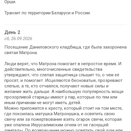
Орши.
Транзит по территории Беларуси и России.
День 2
сб, 26.09.2026
Посещение Даниловского кладбища, где была захоронена
святая Матрона.
Люди верят, что Матрона помогает в непростое время. И
действительно, многочисленные свидетельства
утверждают, что слепая защитница слышит то, о чем её
просят, и помогает. Исцеляются бесноватые, прозревают
слепые, а те, кто отчаялся, получают новые силы и
желание жить дальше. А наибольшую популярность мощи
прозорливой старицы имеют у пар, которые по тем или
иным причинам не могут иметь детей.
Можно приложится к кресту, который стоит на том месте,
где покоилась матушка Матронушка, и освятить свою
свечу или за пожертвование взять огарок свечи, которая
уже опалена Иерусалимским огнем от не гаснущей
лампады. По возвращении можно освятить свой дом или