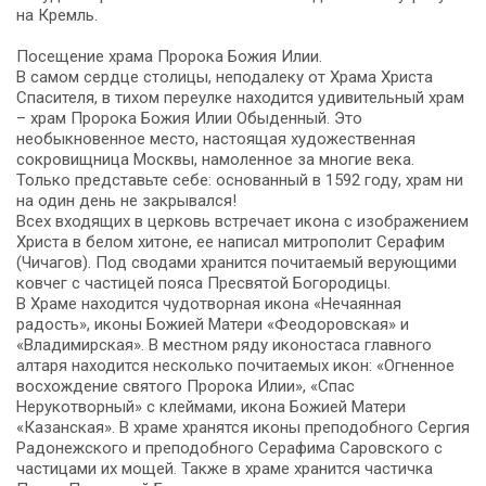
на Кремль.
Посещение храма Пророка Божия Илии.
В самом сердце столицы, неподалеку от Храма Христа
Спасителя, в тихом переулке находится удивительный храм
– храм Пророка Божия Илии Обыденный. Это
необыкновенное место, настоящая художественная
сокровищница Москвы, намоленное за многие века.
Только представьте себе: основанный в 1592 году, храм ни
на один день не закрывался!
Всех входящих в церковь встречает икона с изображением
Христа в белом хитоне, ее написал митрополит Серафим
(Чичагов). Под сводами хранится почитаемый верующими
ковчег с частицей пояса Пресвятой Богородицы.
В Храме находится чудотворная икона «Нечаянная
радость», иконы Божией Матери «Феодоровская» и
«Владимирская». В местном ряду иконостаса главного
алтаря находится несколько почитаемых икон: «Огненное
восхождение святого Пророка Илии», «Спас
Нерукотворный» с клеймами, икона Божией Матери
«Казанская». В храме хранятся иконы преподобного Сергия
Радонежского и преподобного Серафима Саровского с
частицами их мощей. Также в храме хранится частичка