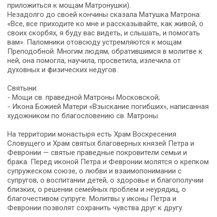
приложиться к мощам Матронушки).
Незадолго до своей кончины сказала Матушка Матрона:
«Все, все приходите ко мне и рассказывайте, как живой, о
своих скорбях, я буду вас видеть, и слышать, и помогать
вам». Паломники отовсюду устремляются к мощам
Преподобной. Многим людям, обратившимся в молитве к
ней, она помогла, научила, просветила, излечила от
духовных и физических недугов.
Святыни:
- Мощи св. праведной Матроны Московской;
- Икона Божией Матери «Взыскание погибших», написанная
художником по благословению св. Матроны.
На территории монастыря есть Храм Воскресения
Словущего и Храм святых благоверных князей Петра и
Февронии — святые праведные покровители семьи и
брака. Перед иконой Петра и Февронии молятся о крепком
супружеском союзе, о любви и взаимопонимании с
супругов, о воспитании детей, о здоровье и благополучии
близких, о решении семейных проблем и неурядиц, о
благочестивом супруге. Молитвы у иконы Петра и
Февронии позволят сохранить чувства друг к другу.