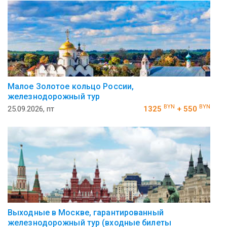
Малое Золотое кольцо России,
железнодорожный тур
BYN
BYN
25.09.2026, пт
1325
+ 550
Выходные в Москве, гарантированный
железнодорожный тур (входные билеты