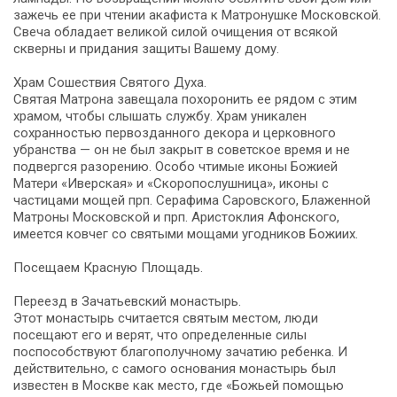
зажечь ее при чтении акафиста к Матронушке Московской.
Свеча обладает великой силой очищения от всякой
скверны и придания защиты Вашему дому.
Храм Сошествия Святого Духа.
Святая Матрона завещала похоронить ее рядом с этим
храмом, чтобы слышать службу. Храм уникален
сохранностью первозданного декора и церковного
убранства — он не был закрыт в советское время и не
подвергся разорению. Особо чтимые иконы Божией
Матери «Иверская» и «Скоропослушница», иконы с
частицами мощей прп. Серафима Саровского, Блаженной
Матроны Московской и прп. Аристоклия Афонского,
имеется ковчег со святыми мощами угодников Божиих.
Посещаем Красную Площадь.
Переезд в Зачатьевский монастырь.
Этот монастырь считается святым местом, люди
посещают его и верят, что определенные силы
поспособствуют благополучному зачатию ребенка. И
действительно, с самого основания монастырь был
известен в Москве как место, где «Божьей помощью