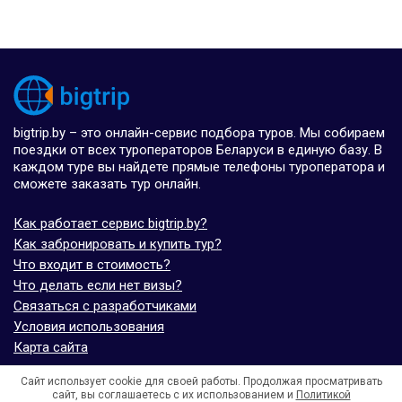
bigtrip.by – это онлайн-сервис подбора туров. Мы собираем
поездки от всех туроператоров Беларуси в единую базу. В
каждом туре вы найдете прямые телефоны туроператора и
сможете заказать тур онлайн.
Как работает сервис bigtrip.by?
Как забронировать и купить тур?
Что входит в стоимость?
Что делать если нет визы?
Связаться с разработчиками
Условия использования
Карта сайта
Сайт использует cookie для своей работы. Продолжая просматривать
© bigtrip.by,
elijoviaje.es
– 2014 - 2026
сайт, вы соглашаетесь с их использованием и
Политикой
- 5.0 на основе 7 отзывов