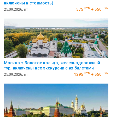
включены в стоимость)
BYN
BYN
25.09.2026, пт
575
+ 550
Москва + Золотое кольцо, железнодорожный
тур, включены все экскурсии с вх.билетами
BYN
BYN
25.09.2026, пт
1295
+ 550