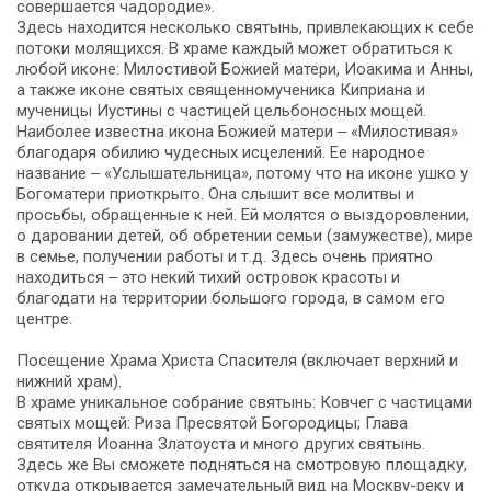
совершается чадородие».
Здесь находится несколько святынь, привлекающих к себе
потоки молящихся. В храме каждый может обратиться к
любой иконе: Милостивой Божией матери, Иоакима и Анны,
а также иконе святых священномученика Киприана и
мученицы Иустины с частицей цельбоносных мощей.
Наиболее известна икона Божией матери ‒ «Милостивая»
благодаря обилию чудесных исцелений. Ее народное
название ‒ «Услышательница», потому что на иконе ушко у
Богоматери приоткрыто. Она слышит все молитвы и
просьбы, обращенные к ней. Ей молятся о выздоровлении,
о даровании детей, об обретении семьи (замужестве), мире
в семье, получении работы и т.д. Здесь очень приятно
находиться ‒ это некий тихий островок красоты и
благодати на территории большого города, в самом его
центре.
Посещение Храма Христа Спасителя (включает верхний и
нижний храм).
В храме уникальное собрание святынь: Ковчег с частицами
святых мощей: Риза Пресвятой Богородицы; Глава
святителя Иоанна Златоуста и много других святынь.
Здесь же Вы сможете подняться на смотровую площадку,
откуда открывается замечательный вид на Москву-реку и