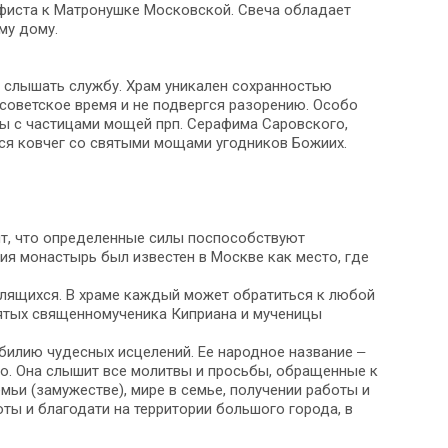
афиста к Матронушке Московской. Свеча обладает
му дому.
 слышать службу. Храм уникален сохранностью
 советское время и не подвергся разорению. Особо
ы с частицами мощей прп. Серафима Саровского,
ся ковчег со святыми мощами угодников Божиих.
ят, что определенные силы поспособствуют
ия монастырь был известен в Москве как место, где
олящихся. В храме каждый может обратиться к любой
вятых священномученика Киприана и мученицы
билию чудесных исцелений. Ее народное название ‒
то. Она слышит все молитвы и просьбы, обращенные к
емьи (замужестве), мире в семье, получении работы и
оты и благодати на территории большого города, в