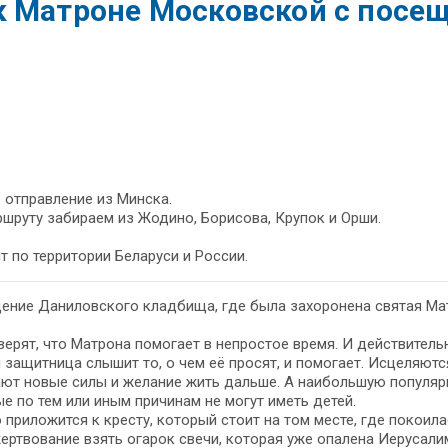
к Матроне Московской с посе
– отправление из Минска.
шруту забираем из Жодино, Борисова, Крупок и Орши.
т по территории Беларуси и России.
ение Даниловского кладбища, где была захоронена святая Ма
ерят, что Матрона помогает в непростое время. И действитель
 защитница слышит то, о чем её просят, и помогает. Исцеляются
ют новые силы и желание жить дальше. А наибольшую популяр
е по тем или иным причинам не могут иметь детей.
приложится к кресту, который стоит на том месте, где покоил
ертвование взять огарок свечи, которая уже опалена Иерусали