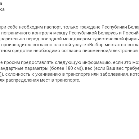
а
ека
при себе необходим паспорт, только граждане Республики Бел
з пограничного контроля между Республикой Беларусь и Россий
дварительно перед поездкой менеджером туристической фирмы 
 производится согласно платной услуге «Выбор места» по сог
тном средстве необходимо согласно письменной/электронной 
ве просим предоставлять следующую информацию, если это мо
тандартные параметры (более 180 см)), вес (если Ваш вес треб
)), склонность к укачиванию в транспорте или заболевания, кот
я распределения мест в транспорте.