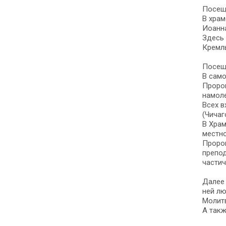
Посеще
В храм
Иоанна
Здесь 
Кремл
Посещ
В само
Проро
намоле
Всех в
(Чичаг
В Храм
местно
Пророк
препод
частич
Далее 
ней лю
Молитв
А так