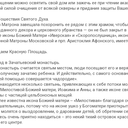
щении можно освятить свой дом или зажечь ее при чтении ак
й силой очищения от всякой скверны и придания защиты Ваше
ошествия Святого Духа.
 Матрона завещала похоронить ее рядом с этим храмом, чтобы
данного декора и церковного убранства — он не был закрыт в
 иконы Божией Матери «Иверская» и «Скоропослушница», икон
ной Матроны Московской и прп. Аристоклия Афонского, имеет
аем Красную Площадь.
д в Зачатьевский монастырь.
онастырь считается святым местом, люди посещают его и вер
олучному зачатию ребенка. И действительно, с самого основан
ей помощью совершается чадородие».
находится несколько святынь, привлекающих к себе потоки м
 Милостивой Божией матери, Иоакима и Анны, а также иконе с
ны с частицей цельбоносных мощей.
ее известна икона Божией матери ‒ «Милостивая» благодаря о
ательница», потому что на иконе ушко у Богоматери приоткры
й молятся о выздоровлении, о даровании детей, об обретении с
десь очень приятно находиться ‒ это некий тихий островок крас
его центре.