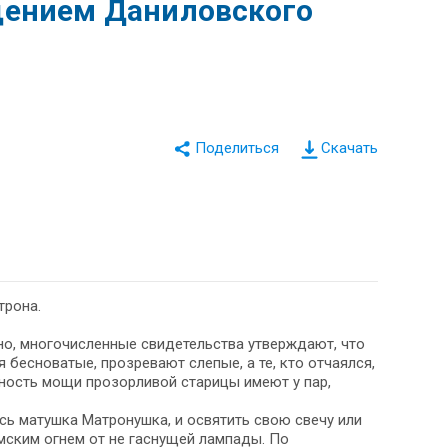
щением Даниловского
Скачать
трона.
но, многочисленные свидетельства утверждают, что
 бесноватые, прозревают слепые, а те, кто отчаялся,
ность мощи прозорливой старицы имеют у пар,
ась матушка Матронушка, и освятить свою свечу или
мским огнем от не гаснущей лампады. По