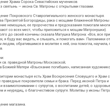
ение Храма Сорока Севастийских мучеников.
з святынь — икона Св. Матроны с открытыми глазами.
ение Покровского Ставропигиального женского монастыря.
ва Пресвятой Богородицы, рака с мощами блаженной Матроны 
ние немощных, ее пророчества и предсказания помогали многи
ают со всех мест, чтобы приложиться к мощам Матронушки).
лго до своей кончины сказала Матушка Матрона: «Все, все прих
х, я буду вас видеть, и слышать, и помогать вам». Паломники
 людям, обратившимся в молитве к ней, она помогла, научила, 
в.
ни:
и св. праведной Матроны Московской;
а Божией Матери «Взыскание погибших», написанная художнико
ритории монастыря есть Храм Воскресения Словущего и Храм 
 праведные покровители семьи и брака. Перед иконой Петра и
и взаимопонимании с супругов, о воспитании детей, о здоровь
м и неурядиц, о благочестивом супруге. Молитвы у иконы Петр
ение магазина.