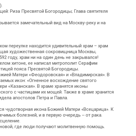
).
щей: Риза Пресвятой Богородицы; Глава святителя
ывается замечательный вид на Москву-реку и на
ихом переулке находится удивительный храм – храм
ящая художественная сокровищница Москвы,
92 году, храм ни на один день не закрывался!
белом хитоне, ее написал митрополит Серафим
стицей пояса Пресвятой Богородицы.
ожией Матери «Феодоровская» и «Владимирская». В
таемых икон: «Огненное восхождение святого
ри «Казанская». В храме хранятся иконы
кого с частицами их мощей. Также в храме хранится
дела апостолов Петра и Павла.
ся чудотворная икона Божией Матери «Всецарица». К
чимых болезней, и в первую очередь ‒ от рака.
сцеление.
ановой, где люди получают молитвенную помощь.