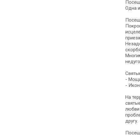
Посещ
Одна и
Посещ
Покро
исцеле
приезж
Незадо
скорбя
Многим
недуго
Святы
- Мощ
- Икон
На тер
святые
любви 
пробле
другу.
Посещ