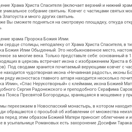
ние Храма Христа Спасителя (включает верхний и нижний храм
е уникальное собрание святынь: Ковчег с частицами святых мо
 Златоуста и много других святынь.
же Вы сможете подняться на смотровую площадку, откуда откр
ь.
ение храма Пророка Божия Илии.
м сердце столицы, неподалеку от Храма Христа Спасителя, в т
ка Божия Илии Обыденный. Это необыкновенное место, насто
нное за многие века. Только представьте себе: основанный в 15
ходящих в церковь встречает икона с изображением Христа в 
ов). Под сводами хранится почитаемый верующими ковчег с ча
е находится чудотворная икона «Нечаянная радость», иконы Б
м ряду иконостаса главного алтаря находится несколько почи
а Илии», «Спас Нерукотворный» с клеймами, икона Божией Мате
обного Сергия Радонежского и преподобного Серафима Саровс
ка Пояса Пресвятой Богородицы, хранящаяся в мощевике у при
мы переезжаем в Новоспасский монастырь, в котором находит
ди обращаются с просьбой об избавлении от множества неизле
а перед этим образом Божией Матери приносит облегчение и и
же в усыпальнице Романовых есть захоронение Досифии Тарак