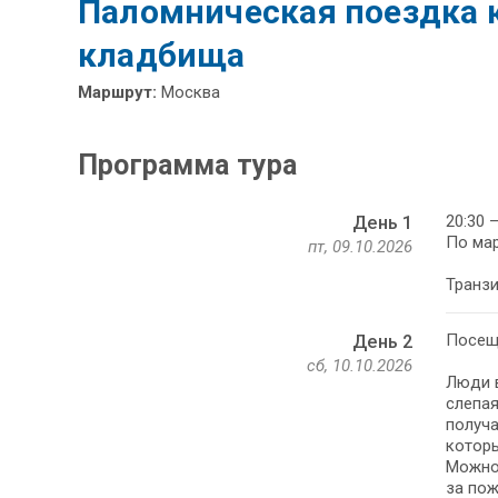
Паломническая поездка 
кладбища
Маршрут:
Москва
Программа тура
20:30 
День 1
По мар
пт, 09.10.2026
Транзи
Посещ
День 2
сб, 10.10.2026
Люди в
слепая
получа
которы
Можно 
за пож