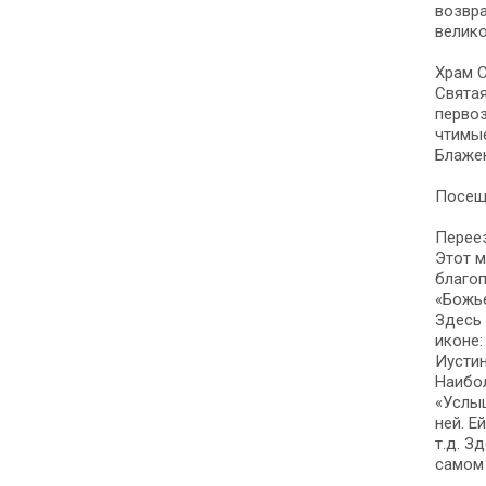
возвра
велико
Храм С
Святая
первоз
чтимые
Блажен
Посещ
Переез
Этот м
благоп
«Божь
Здесь 
иконе:
Иусти
Наибол
«Услыш
ней. Е
т.д. З
самом 