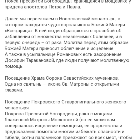
Пояса Пресвятой Богородицы, хранящаяся в мощевике у
придела апостолов Петра и Павла.
Далее мы переезжаем в Новоспасский монастырь, в
котором находится чудотворная икона Божией Матери
«Всецарица». К ней люди обращаются с просьбой об
избавлении от множества неизлечимых болезней, и в
первую очередь ‒ от рака. Молитва перед этим образом
Божией Матери приносит облегчение и исцеление.
А также в усыпальнице Романовых есть захоронение
Досифии Таракановой, где люди получают молитвенную
помощь.
Посещение Храма Сорока Севастийских мучеников.
Одна из святынь — икона Св. Матроны с открытыми
глазами.
Посещение Покровского Ставропигиального женского
монастыря.
Покрова Пресвятой Богородицы, рака с мощами
блаженной Матроны Московской (по ее молитвам
совершалось исцеление немощных, ее пророчества и
предсказания помогали многим избежать опасности и
гибели, сотни паломников приезжают со всех мест, чтобы