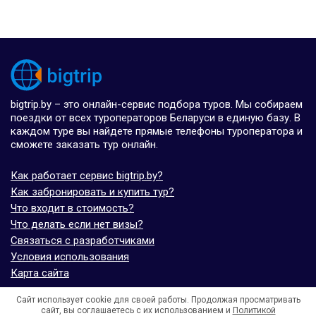
bigtrip.by – это онлайн-сервис подбора туров. Мы собираем
поездки от всех туроператоров Беларуси в единую базу. В
каждом туре вы найдете прямые телефоны туроператора и
сможете заказать тур онлайн.
Как работает сервис bigtrip.by?
Как забронировать и купить тур?
Что входит в стоимость?
Что делать если нет визы?
Связаться с разработчиками
Условия использования
Карта сайта
Сайт использует cookie для своей работы. Продолжая просматривать
© bigtrip.by,
elijoviaje.es
– 2014 - 2026
сайт, вы соглашаетесь с их использованием и
Политикой
- 5.0 на основе 7 отзывов