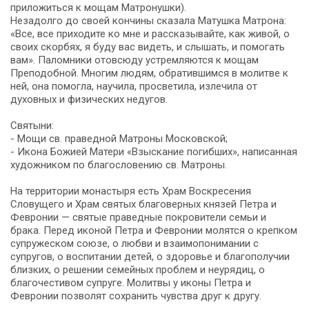
приложиться к мощам Матронушки).
Незадолго до своей кончины сказала Матушка Матрона:
«Все, все приходите ко мне и рассказывайте, как живой, о
своих скорбях, я буду вас видеть, и слышать, и помогать
вам». Паломники отовсюду устремляются к мощам
Преподобной. Многим людям, обратившимся в молитве к
ней, она помогла, научила, просветила, излечила от
духовных и физических недугов.
Святыни:
- Мощи св. праведной Матроны Московской;
- Икона Божией Матери «Взыскание погибших», написанная
художником по благословению св. Матроны.
На территории монастыря есть Храм Воскресения
Словущего и Храм святых благоверных князей Петра и
Февронии — святые праведные покровители семьи и
брака. Перед иконой Петра и Февронии молятся о крепком
супружеском союзе, о любви и взаимопонимании с
супругов, о воспитании детей, о здоровье и благополучии
близких, о решении семейных проблем и неурядиц, о
благочестивом супруге. Молитвы у иконы Петра и
Февронии позволят сохранить чувства друг к другу.