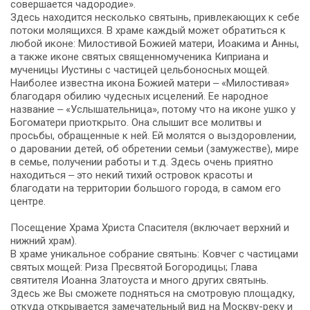
совершается чадородие».
Здесь находится несколько святынь, привлекающих к себе
потоки молящихся. В храме каждый может обратиться к
любой иконе: Милостивой Божией матери, Иоакима и Анны,
а также иконе святых священномученика Киприана и
мученицы Иустины с частицей цельбоносных мощей.
Наиболее известна икона Божией матери ‒ «Милостивая»
благодаря обилию чудесных исцелений. Ее народное
название ‒ «Услышательница», потому что на иконе ушко у
Богоматери приоткрыто. Она слышит все молитвы и
просьбы, обращенные к ней. Ей молятся о выздоровлении,
о даровании детей, об обретении семьи (замужестве), мире
в семье, получении работы и т.д. Здесь очень приятно
находиться ‒ это некий тихий островок красоты и
благодати на территории большого города, в самом его
центре.
Посещение Храма Христа Спасителя (включает верхний и
нижний храм).
В храме уникальное собрание святынь: Ковчег с частицами
святых мощей: Риза Пресвятой Богородицы; Глава
святителя Иоанна Златоуста и много других святынь.
Здесь же Вы сможете подняться на смотровую площадку,
откуда открывается замечательный вид на Москву-реку и