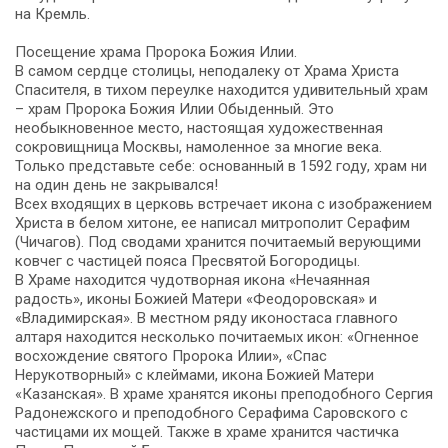
на Кремль.
Посещение храма Пророка Божия Илии.
В самом сердце столицы, неподалеку от Храма Христа
Спасителя, в тихом переулке находится удивительный храм
– храм Пророка Божия Илии Обыденный. Это
необыкновенное место, настоящая художественная
сокровищница Москвы, намоленное за многие века.
Только представьте себе: основанный в 1592 году, храм ни
на один день не закрывался!
Всех входящих в церковь встречает икона с изображением
Христа в белом хитоне, ее написал митрополит Серафим
(Чичагов). Под сводами хранится почитаемый верующими
ковчег с частицей пояса Пресвятой Богородицы.
В Храме находится чудотворная икона «Нечаянная
радость», иконы Божией Матери «Феодоровская» и
«Владимирская». В местном ряду иконостаса главного
алтаря находится несколько почитаемых икон: «Огненное
восхождение святого Пророка Илии», «Спас
Нерукотворный» с клеймами, икона Божией Матери
«Казанская». В храме хранятся иконы преподобного Сергия
Радонежского и преподобного Серафима Саровского с
частицами их мощей. Также в храме хранится частичка