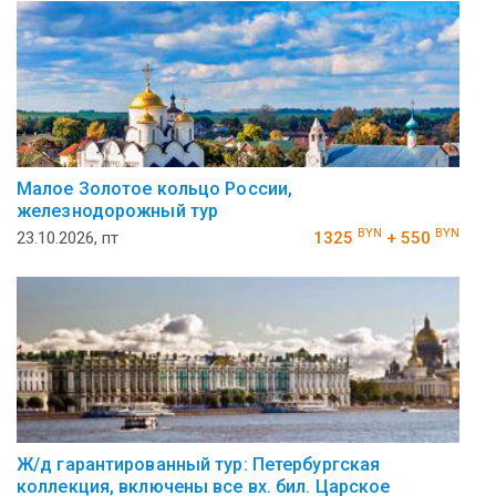
Малое Золотое кольцо России,
железнодорожный тур
BYN
BYN
23.10.2026, пт
1325
+ 550
Ж/д гарантированный тур: Петербургская
коллекция, включены все вх. бил. Царское