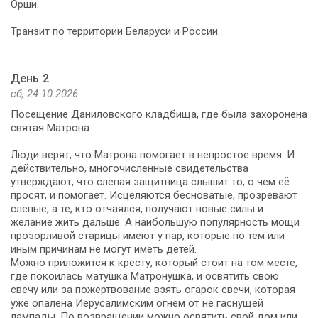
Орши.
Транзит по территории Беларуси и России.
День 2
сб, 24.10.2026
Посещение Даниловского кладбища, где была захоронена
святая Матрона.
Люди верят, что Матрона помогает в непростое время. И
действительно, многочисленные свидетельства
утверждают, что слепая защитница слышит то, о чем её
просят, и помогает. Исцеляются бесноватые, прозревают
слепые, а те, кто отчаялся, получают новые силы и
желание жить дальше. А наибольшую популярность мощи
прозорливой старицы имеют у пар, которые по тем или
иным причинам не могут иметь детей.
Можно приложится к кресту, который стоит на том месте,
где покоилась матушка Матронушка, и освятить свою
свечу или за пожертвование взять огарок свечи, которая
уже опалена Иерусалимским огнем от не гаснущей
лампады. По возвращении можно освятить свой дом или