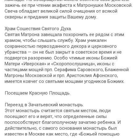
зажечь ее при чтении акафиста к Матронушке Московской.
Свеча обладает великой силой очищения от всякой
скверны и придания защиты Вашему дому.
Храм Сошествия Святого Духа.
Святая Матрона завещала похоронить ее рядом с этим
храмом, чтобы слышать службу. Храм уникален
сохранностью первозданного декора и церковного
убранства — он не был закрыт в советское время и не
подвергся разорению. Особо чтимые иконы Божией
Матери «Иверская» и «Скоропослушница», иконы с
частицами мощей прп. Серафима Саровского, Блаженной
Матроны Московской и прп. Аристоклия Афонского,
имеется ковчег со святыми мощами угодников Божиих.
Посещаем Красную Площадь.
Переезд в Зачатьевский монастырь.
Этот монастырь считается святым местом, люди
посещают его и верят, что определенные силы
поспособствуют благополучному зачатию ребенка. И
действительно, с самого основания монастырь был
известен в Москве как место, где «Божьей помощью