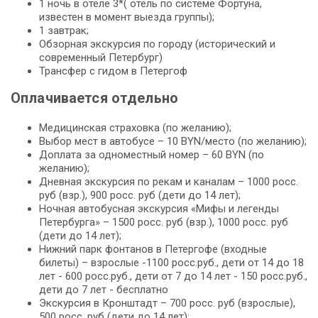
1 ночь в отеле 3*( отель по системе Фортуна,
известен в момент выезда группы);
1 завтрак;
Обзорная экскурсия по городу (исторический и
современный Петербург)
Трансфер с гидом в Петергоф
Оплачивается отдельно
Медицинская страховка (по желанию);
Выбор мест в автобусе – 10 BYN/место (по желанию);
Доплата за одноместный номер – 60 BYN (по
желанию);
Дневная экскурсия по рекам и каналам – 1000 росс.
руб (взр.), 900 росс. руб (дети до 14 лет);
Ночная автобусная экскурсия «Мифы и легенды
Петербурга» – 1500 росс. руб (взр.), 1000 росс. руб
(дети до 14 лет);
Нижний парк фонтанов в Петергофе (входные
билеты) – взрослые -1100 росс.руб., дети от 14 до 18
лет - 600 росс.руб., дети от 7 до 14 лет - 150 росс.руб.,
дети до 7 лет - бесплатно
Экскурсия в Кронштадт – 700 росс. руб (взрослые),
500 росс. руб (дети до 14 лет);