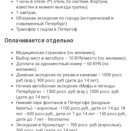
1 ночь в отеле 3*( отель по системе Фортуна,
известен в момент выезда группы);
1 завтрак;
Обзорная экскурсия по городу (исторический и
современный Петербург)
Трансфер с гидом в Петергоф
Оплачивается отдельно
Медицинская страховка (по желанию);
Выбор мест в автобусе – 10 BYN/место (по желанию);
Доплата за одноместный номер – 60 BYN (по
желанию);
Дневная экскурсия по рекам и каналам – 1000 росс.
руб (взр.), 900 росс. руб (дети до 14 лет);
Ночная автобусная экскурсия «Мифы и легенды
Петербурга» – 1500 росс. руб (взр.), 1000 росс. руб
(дети до 14 лет);
Нижний парк фонтанов в Петергофе (входные
билеты) – взрослые -1100 росс.руб., дети от 14 до 18
лет - 600 росс.руб., дети от 7 до 14 лет - 150 росс.руб.,
дети до 7 лет - бесплатно
Экскурсия в Кронштадт – 700 росс. руб (взрослые),
500 росс. руб (дети до 14 лет);