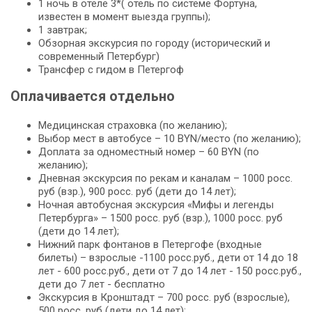
1 ночь в отеле 3*( отель по системе Фортуна,
известен в момент выезда группы);
1 завтрак;
Обзорная экскурсия по городу (исторический и
современный Петербург)
Трансфер с гидом в Петергоф
Оплачивается отдельно
Медицинская страховка (по желанию);
Выбор мест в автобусе – 10 BYN/место (по желанию);
Доплата за одноместный номер – 60 BYN (по
желанию);
Дневная экскурсия по рекам и каналам – 1000 росс.
руб (взр.), 900 росс. руб (дети до 14 лет);
Ночная автобусная экскурсия «Мифы и легенды
Петербурга» – 1500 росс. руб (взр.), 1000 росс. руб
(дети до 14 лет);
Нижний парк фонтанов в Петергофе (входные
билеты) – взрослые -1100 росс.руб., дети от 14 до 18
лет - 600 росс.руб., дети от 7 до 14 лет - 150 росс.руб.,
дети до 7 лет - бесплатно
Экскурсия в Кронштадт – 700 росс. руб (взрослые),
500 росс. руб (дети до 14 лет);