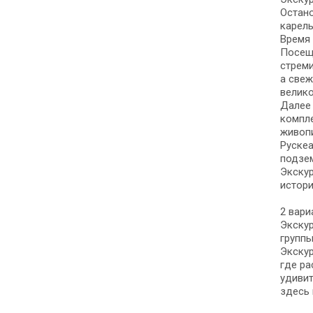
Остано
карель
Время 
Посеще
стреми
а свеж
велик
Далее 
компл
живоп
Рускеа
подзе
Экскур
истори
2 вари
Экскур
группы
Экскур
где ра
удивит
здесь 