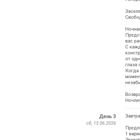
Заселе
Свобо
Ночная
Предст
вас ра
С кажд
констр
от одн
глаза 
Когда 
момент
незабы
Возвра
Ночлег
Завтра
День 3
сб, 13.06.2026
Предла
1 вари
Экскур