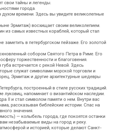
ит свои тайны и легенды.
ьностями города.
н духом времени. Здесь вы увидите великолепные
ныне Эрмитаж) восхищает своим великолепием.
ин из самых известных кораблей, который стал
е заметить в петербургском пейзаже. Его золотой
охновленный собором Святого Петра в Риме. Его
осферу торжественности и благоговения.
 губа встречается с рекой Невой. Здесь
торые служат символами морской торговли и
ворец, Эрмитаж и другие архитектурные шедевры
етербурга, построенный в стиле русских традиций.
ме луковиц, напоминает о византийском наследии.
а II и стал символом памяти о нем. Внутри вас
ама, рассказывая библейские истории. Спас на
овного значения.
имость) — колыбель города, где покоятся останки
 вам незабываемые виды на город и реку.
атмосферой и историей, которые делают Санкт-