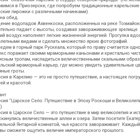
вимся в Приозерске, где попробуем традиционные карельские
ские пирожки с различными начинками).
на обед.
ние водопадов Ахвенкоски, расположенных на реке Тохмайоки.
тельно падает с высоты, создавая завораживающее зрелище. 
ий воздух наполняет легкие жизненной энергией. Прогулка вдо
олепными видами и сделать множество ярких фотографий.
едем в горный парк Рускеала, который по праву считается од
екс поражает своими мраморными каньонами и кристально чист
исным тропам, насладиться величественными скальными образ
льский мраморный карьер, где можно увидеть удивительные ц
мные гроты.
сия в Карелию — это не просто путешествие, а настоящее пог
ей и красотой.
ант
сия "Царское Село: Путешествие в Эпоху Роскоши и Великолепия
).
сия в Царское Село — это путешествие в мир великолепия и ист
скинулись величественные аллеи и озера. Затем посетите Екат
ельной Янтарной комнатой, чья красота завораживает. Каждый 
вы сможете ощутить величие императорского прошлого.