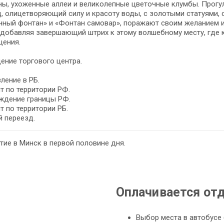
ы, ухоженные аллеи и великолепные цветочные клумбы. Прогул
, олицетворяющий силу и красоту воды, с золотыми статуями,
ный фонтан» и «Фонтан самовар», поражают своим желанием иг
 добавляя завершающий штрих к этому волшебному месту, где
щения.
ние торгового центра.
ление в РБ.
т по территории РФ.
ждение границы РФ.
т по территории РБ.
 переезд.
ие в Минск в первой половине дня.
Оплачивается от
Выбор места в автобусе 