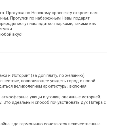
а. Прогулка по Невскому проспекту откроет вам
азины. Прогулки по набережным Невы подарят
природы могут насладиться парками, такими как
гулки.
любой вкус!
жи и Истории" (за доп.плату, по желанию).
утешествие, позволяющее увидеть город с новой
иться великолепием архитектуры, включая
 атмосферные улицы и уголки, овеянные историей.
. Это идеальный способ почувствовать дух Питера с
айна, где гармонично сочетаются величественные