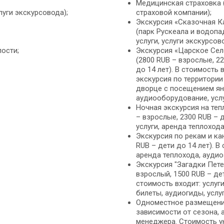
Медицинская страховка 
уги экскурсовода);
страховой компании);
Экскурсия «Сказочная К
(парк Рускеала и водопа
услуги, услуги экскурсо
ости;
Экскурсия «Царское Село
(2800 RUB – взрослые, 22
до 14 лет). В стоимость 
экскурсия по территории
дворце с посещением ян
аудиооборудование, усл
Ночная экскурсия на теп
– взрослые, 2300 RUB – д
услуги, аренда теплоход
Экскурсия по рекам и ка
RUB – дети до 14 лет). В
аренда теплохода, аудио
Экскурсия "Загадки Пете
взрослый, 1500 RUB – дети
стоимость входит: услуг
билеты, аудиогиды, усл
Одноместное размещение 
зависимости от сезона, 
менеджера. Стоимость у