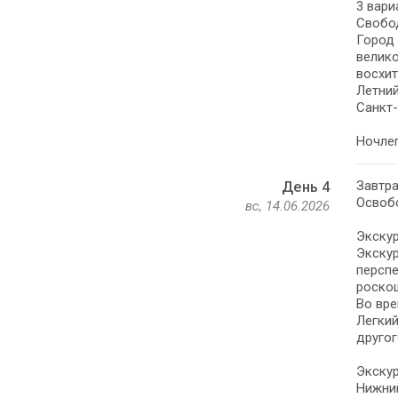
3 вари
Свобод
Город 
велико
восхит
Летний
Санкт-
Ночлег
Завтра
День 4
Освобо
вс, 14.06.2026
Экскур
Экскур
персп
роско
Во вре
Легкий
другог
Экскур
Нижний