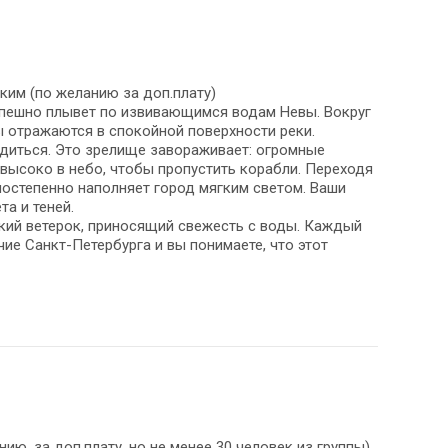
ким (по желанию за доп.плату)
еспешно плывет по извивающимся водам Невы. Вокруг
ы отражаются в спокойной поверхности реки.
одиться. Это зрелище завораживает: огромные
высоко в небо, чтобы пропустить корабли. Переходя
постепенно наполняет город мягким светом. Ваши
та и теней.
кий ветерок, приносящий свежесть с воды. Каждый
ие Санкт-Петербурга и вы понимаете, что этот
ю, за доп.плату, но не менее 30 человек из группы).