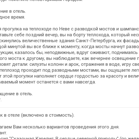
ние в отель.
дное время.
 прогулка на теплоходе по Неве с разводкой мостов и шампанс
авьте себе поздний вечер, вы на борту теплохода, который н
скинулись величественные здания Санкт-Петербурга, их фасад
ой минутой вы все ближе к моменту, когда мосты начнут разв
укции, казалось бы, неподвижные, вдруг оживают, поднимаясь 
ого моста к другому, вы наблюдаете, как вечернее освещение 
ловят детали: силуэты колонн и арок, отражения в воде, игру све
теплоход проходит под разводными мостами, вы ощущаете лег
 этой прогулки наполняет сердце гордостью за красоту и велич
ваемый момент останется с вами навсегда.
щение в отель.
.
к в отеле (включено в стоимость).
гаем Вам несколько вариантов проведения этого дня.
ант.
сия "Сказочная Карелия: В сердце северной природы" (по желани