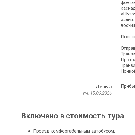
фонтан
каскад
«Шуточ
залив,
восхи
Посеще
Отправ
Транзи
Прохо
Транзи
Ночной
Прибыт
День 5
пн, 15.06.2026
Включено в стоимость тура
Проезд комфортабельным автобусом;