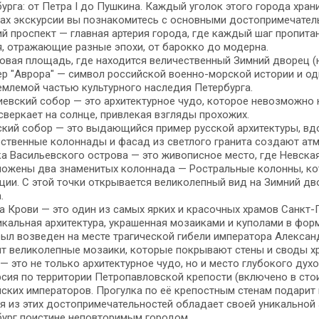
урга: от Петра I до Пушкина. Каждый уголок этого города хран
ах экскурсии вы познакомитесь с основными достопримечател
й проспект — главная артерия города, где каждый шаг пропита
, отражающие разные эпохи, от барокко до модерна.
вая площадь, где находится величественный Зимний дворец (
р "Аврора" — символ российской военно-морской истории и од
млемой частью культурного наследия Петербурга.
евский собор — это архитектурное чудо, которое невозможно н
сверкает на солнце, привлекая взгляды прохожих.
кий собор — это выдающийся пример русской архитектуры, вд
ственные колоннады и фасад из светлого гранита создают атм
а Васильевского острова — это живописное место, где Невская
ложены два знаменитых колоннада — Ростральные колонны, ко
ции. С этой точки открывается великолепный вид на Зимний д
.
а Крови — это один из самых ярких и красочных храмов Санкт-П
икальная архитектура, украшенная мозаиками и куполами в фор
ыл возведен на месте трагической гибели императора Александр
т великолепные мозаики, которые покрывают стены и своды хр
— это не только архитектурное чудо, но и место глубокого дух
сия по территории Петропавловской крепости (включено в сто
ских императоров. Прогулка по её крепостным стенам подарит
 из этих достопримечательностей обладает своей уникальной 
бург поистине неповторимым городом.