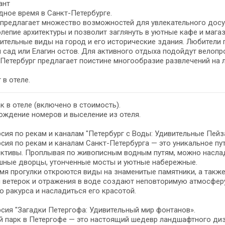
ант
ное время в Санкт-Петербурге.
предлагает множество возможностей для увлекательного досуг
лепие архитектуры и позволит заглянуть в уютные кафе и маг
ительные виды на город и его исторические здания. Любители 
 сад или Елагин остов. Для активного отдыха подойдут велопро
Петербург предлагает поистине многообразие развлечений на 
 в отеле.
к в отеле (включено в стоимость).
ждение номеров и выселение из отеля.
сия по рекам и каналам "Петербург с Воды: Удивительные Пейза
сия по рекам и каналам Санкт-Петербурга — это уникальное п
ективы. Проплывая по живописным водным путям, можно наслад
шные дворцы, утонченные мосты и уютные набережные.
мя прогулки откроются виды на знаменитые памятники, а также
 ветерок и отражения в воде создают неповторимую атмосферу
о ракурса и насладиться его красотой.
сия "Загадки Петергофа: Удивительный мир фонтанов».
 парк в Петергофе — это настоящий шедевр ландшафтного диз