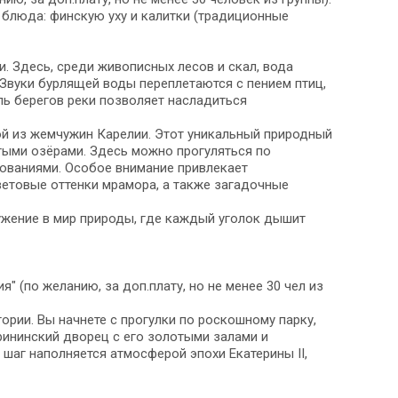
 блюда: финскую уху и калитки (традиционные
 Здесь, среди живописных лесов и скал, вода
Звуки бурлящей воды переплетаются с пением птиц,
ль берегов реки позволяет насладиться
ной из жемчужин Карелии. Этот уникальный природный
ыми озёрами. Здесь можно прогуляться по
ованиями. Особое внимание привлекает
ветовые оттенки мрамора, а также загадочные
ружение в мир природы, где каждый уголок дышит
" (по желанию, за доп.плату, но не менее 30 чел из
ории. Вы начнете с прогулки по роскошному парку,
ерининский дворец с его золотыми залами и
шаг наполняется атмосферой эпохи Екатерины II,