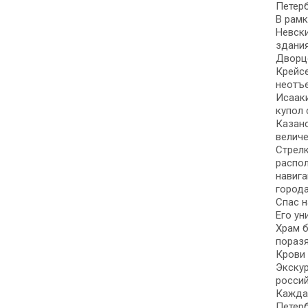
Петерб
В рамк
Невски
здания
Дворцо
Крейсе
неотъе
Исааки
купол 
Казанс
величе
Стрелк
распо
навига
города
Спас н
Его ун
Храм б
поразя
Крови 
Экскур
россий
Каждая
Петер