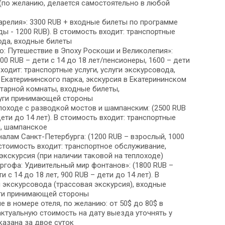
(по желанию, делается самостоятельно в любой
арелия»: 3300 RUB + входные билеты по программе
ды - 1200 RUB). В стоимость входит: транспортные
вода, входные билеты
: Путешествие в Эпоху Роскоши и Великолепия»:
00 RUB – дети с 14 до 18 лет/пенсионеры, 1600 – дети
входит: транспортные услуги, услуги экскурсовода,
 Екатерининского парка, экскурсия в Екатерининском
тарной комнаты, входные билеты,
уги принимающей стороны
лоходе с разводкой мостов и шампанским: (2500 RUB
ети до 14 лет). В стоимость входит: транспортные
а, шампанское
налам Санкт-Петербурга: (1200 RUB – взрослый, 1000
 стоимость входит: транспортное обслуживание,
экскурсия (при наличии таковой на теплоходе)
ргофа: Удивительный мир фонтанов»: (1800 RUB –
 с 14 до 18 лет, 900 RUB – дети до 14 лет). В
и экскурсовода (трассовая экскурсия), входные
уги принимающей стороны
в номере отеля, по желанию: от 50$ до 80$ в
актуальную стоимость на дату выезда уточнять у
казана за двое суток