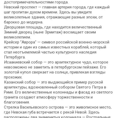
достопримечательностями города.
Невский проспект — главная артерия города, где каждый
шаг пропитан духом времени. Здесь вы увидите
великолепные здания, отражающие разные эпохи, от
барокко до модерна.
Дворцовая площадь, где находится величественный
Зимний дворец (ныне Эрмитаж) восхищает своим
великолепием.
Крейсер "Аврора" — символ российской военно-морской
истории и один из самых известных кораблей, который
стал неотъемлемой частью культурного наследия
Петербурга.
Исаакиевский собор — это архитектурное чудо, которое
невозможно не заметить в петербургском пейзаже. Его
золотой купол сверкает на солнце, привлекая взгляды
прохожих.
Казанский собор — это выдающийся пример русской
архитектуры, вдохновленный собором Святого Петра в
Риме. Его величественные колоннады и фасад из светлого
гранита создают атмосферу торжественности и
благоговения.
Стрелка Васильевского острова — это живописное место,
где Невская губа встречается с рекой Невой. Здесь
расположены два знаменитых колоннада — Ростральные