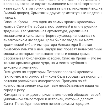
колонны, которые служат символами морской торговли и
навигации. С этой точки открывается великолепный вид на
Зимний дворец, Эрмитаж и другие архитектурные шедевры
города.
Спас на Крови — это один из самых ярких и красочных
храмов Санкт-Петербурга, построенный в стиле русских
традиций. Его уникальная архитектура, украшенная
мозаиками и куполами в форме луковиц, напоминает о
византийском наследии. Храм был возведен на месте
трагической гибели императора Александра II и стал
символом памяти о нем. Внутри вас поразят великолепные
мозаики, которые покрывают стены и своды храма,
рассказывая библейские истории. Спас на Крови — это не
только архитектурное чудо, но и место глубокого
духовного значения.
Экскурсия по территории Петропавловской крепости
(включено в стоимость) — колыбель города, где покоятся
останки российских императоров. Прогулка по её
крепостным стенам подарит вам незабываемые виды на
город и реку.
Каждая из этих достопримечательностей обладает своей
уникальной атмосферой и историей, которые делают
Санкт-Петербург поистине неповторимым городом.