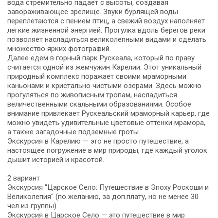
вода стремительно падает с высоты, создавая
завораживающее зрелище. Звуки бурлящей воды
переплетаются с пением птиц, а свежий воздух наполняет
легкие жизненной энергией. Прогулка вдоль берегов реки
позволяет насладиться великолепными видами и сделать
множество ярких фотографий.
Далее едем в горный парк Рускеала, который по праву
считается одной из жемчужин Карелии. Этот уникальный
природный комплекс поражает своими мраморными
каньонами и кристально чистыми озёрами. Здесь можно
прогуляться по живописным тропам, насладиться
величественными скальными образованиями. Особое
внимание привлекает Рускеальский мраморный карьер, где
можно увидеть удивительные цветовые оттенки мрамора,
а также загадочные подземные гроты.
Экскурсия в Карелию — это не просто путешествие, а
настоящее погружение в мир природы, где каждый уголок
дышит историей и красотой.
2 вариант
Экскурсия "Царское Село: Путешествие в Эпоху Роскоши и
Великолепия" (по желанию, за доп.плату, но не менее 30
чел из группы).
Экскурсия в Царское Село — это путешествие в мир