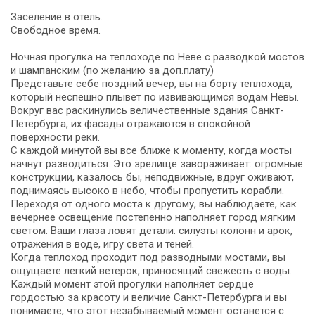
Заселение в отель.
Свободное время.
Ночная прогулка на теплоходе по Неве с разводкой мостов
и шампанским (по желанию за доп.плату)
Представьте себе поздний вечер, вы на борту теплохода,
который неспешно плывет по извивающимся водам Невы.
Вокруг вас раскинулись величественные здания Санкт-
Петербурга, их фасады отражаются в спокойной
поверхности реки.
С каждой минутой вы все ближе к моменту, когда мосты
начнут разводиться. Это зрелище завораживает: огромные
конструкции, казалось бы, неподвижные, вдруг оживают,
поднимаясь высоко в небо, чтобы пропустить корабли.
Переходя от одного моста к другому, вы наблюдаете, как
вечернее освещение постепенно наполняет город мягким
светом. Ваши глаза ловят детали: силуэты колонн и арок,
отражения в воде, игру света и теней.
Когда теплоход проходит под разводными мостами, вы
ощущаете легкий ветерок, приносящий свежесть с воды.
Каждый момент этой прогулки наполняет сердце
гордостью за красоту и величие Санкт-Петербурга и вы
понимаете, что этот незабываемый момент останется с