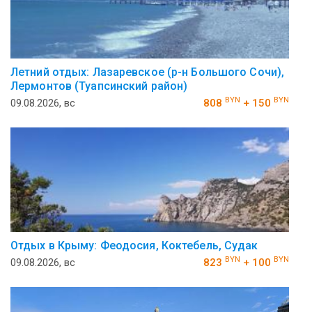
Летний отдых: Лазаревское (р-н Большого Сочи),
Лермонтов (Туапсинский район)
BYN
BYN
09.08.2026, вс
808
+ 150
Отдых в Крыму: Феодосия, Коктебель, Судак
BYN
BYN
09.08.2026, вс
823
+ 100