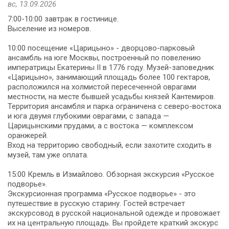
вс, 13.09.2026
7:00-10:00 завтрак в гостинице.
Выселение из номеров.
10:00 посещение «Царицыно» - дворцово-парковый
ансамбль на юге Москвы, построенный по повелению
императрицы Екатерины II в 1776 году. Музей-заповедник
«Царицыно», занимающий площадь более 100 гектаров,
расположился на холмистой пересеченной оврагами
местности, на месте бывшей усадьбы князей Кантемиров.
Территория ансамбля и парка ограничена с северо-востока
и юга двумя глубокими оврагами, с запада —
Царицынскими прудами, а с востока — комплексом
оранжерей.
Вход на территорию свободный, если захотите сходить в
музей, там уже оплата.
15:00 Кремль в Измайлово. Обзорная экскурсия «Русское
подворье».
Экскурсионная программа «Русское подворье» - это
путешествие в русскую старину. Гостей встречает
экскурсовод в русской национальной одежде и провожает
их на центральную площадь. Вы пройдете краткий экскурс