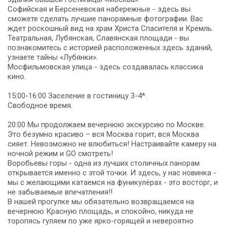
Софийская и Берсеневская набережные - здесь вы
сможете сделать лучшие панорамные фотографии. Вас
ждет роскошный вид на храм Христа Спасителя и Кремль.
Театральная, Лубянская, Славянская площади - вы
познакомитесь с историей расположенных здесь зданий,
узнаете тайны «Лубянки».
Мосфильмовская улица - здесь создавалась классика
кино.
15:00-16:00 Заселение в гостиницу 3-4*.
Свободное время.
20:00 Мы продолжаем вечернюю экскурсию по Москве.
Это безумно красиво – вся Москва горит, вся Москва
сияет. Невозможно не влюбиться! Настраивайте камеру на
ночной режим и GO смотреть!
Воробьевы горы - одна из лучших столичных панорам
открывается именно с этой точки. И здесь, у нас новинка -
мы с желающими катаемся на фуникулёрах - это восторг, и
не забываемые впечатления!!
В нашей прогулке мы обязательно возвращаемся на
вечернюю Красную площадь, и спокойно, никуда не
торопясь гуляем по уже ярко-горящей и невероятно