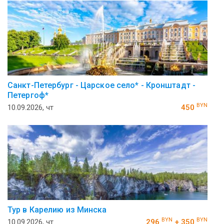
Санкт-Петербург - Царское село* - Кронштадт -
Петергоф*
BYN
10.09.2026, чт
450
Тур в Карелию из Минска
BYN
BYN
10.09.2026, чт
296
+ 350