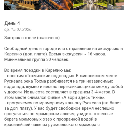
День 4
ср, 15.07.2026
Завтрак в отеле (включено).
Свободный день в городе или отправление на экскурсию в
Карелию (доп. плата). Время экскурсии ~ 16 часов.
Минимальная группа 30 человек.
Во время поездки в Карелию мы:
- посетим «Тохминские водопады». В живописном месте
Рускеала река Тохма разбивается на три независимых
водопада, шумно и весело перекликающихся между собой
у дороги. Их высота составляет в среднем 3-4 метра. В
этом месте снимался фильм «А зори здесь тихие».
- прогуляемся по мраморному каньону Рускеала (вх. билет
за доп. плату). У вас будет свободное время неспешно
прогуляться по мраморным аллеям, увидеть отвесные
берега мраморных озер с прозрачной водой в
красивейшей чаше из рускеальского мрамора с