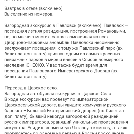
Завтрак в отеле (включено).
Выселение из номеров.
Загородная экскурсия в Павловск (включено). Павловск —
последняя летняя резиденция, построенная Романовыми,
но, по мнению многих, самая гармоничная из всех.
Дворцово-парковый ансамбль Павловска несомненно
заслуживает посещения, к тому же Павловский парк (вх.
билет за доп. плату) признан одним из самых красивых
пейзажных парков в мире и внесен в Список всемирного
наследия ЮНЕСКО. У вас также будет время для
посещения Павловского Императорского Дворца (вх.
билет за доп. плату).
Переезд в Царское село.
Загородная автобусная экскурсия в Царское Село.
В ходе экскурсии вас провезут по императорской
Царскосельской дороге, вы увидите жемчужину русского
барокко – Большой Екатерининский дворец (вх. билет за
доп. плату), бывший некогда загородной резиденцией
русских императоров, хранящий уникальные произведения
искусства. Увидите знаменитую Янтарную комнату, а также
прогуляетесь по одному из первых в России роскошному