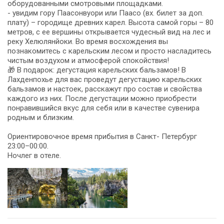
оборудованными смотровыми площадками.
- увидим гору Паасонвуори или Паасо (вх. билет за доп.
плату) – городище древних карел. Высота самой горы – 80
метров, с ее вершины открывается чудесный вид на лес и
реку Хелюлянйоки. Во время восхождения вы
познакомитесь с карельским лесом и просто насладитесь
чистым воздухом и атмосферой спокойствия!
🎁 В подарок: дегустация карельских бальзамов! В
Лахденпохье для вас проведут дегустацию карельских
бальзамов и настоек, расскажут про состав и свойства
каждого из них. После дегустации можно приобрести
понравившийся вкус для себя или в качестве сувенира
родным и близким.
Ориентировочное время прибытия в Санкт- Петербург
23:00–00:00.
Ночлег в отеле.