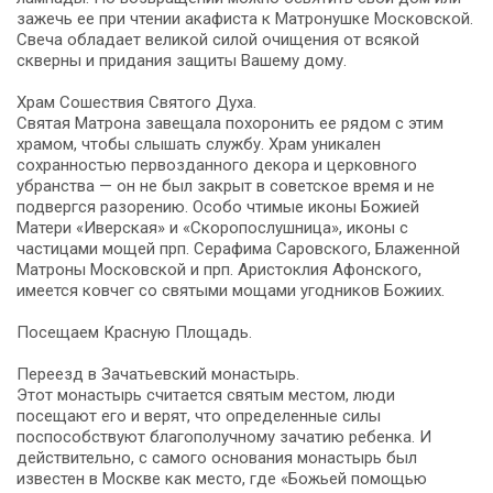
зажечь ее при чтении акафиста к Матронушке Московской.
Свеча обладает великой силой очищения от всякой
скверны и придания защиты Вашему дому.
Храм Сошествия Святого Духа.
Святая Матрона завещала похоронить ее рядом с этим
храмом, чтобы слышать службу. Храм уникален
сохранностью первозданного декора и церковного
убранства — он не был закрыт в советское время и не
подвергся разорению. Особо чтимые иконы Божией
Матери «Иверская» и «Скоропослушница», иконы с
частицами мощей прп. Серафима Саровского, Блаженной
Матроны Московской и прп. Аристоклия Афонского,
имеется ковчег со святыми мощами угодников Божиих.
Посещаем Красную Площадь.
Переезд в Зачатьевский монастырь.
Этот монастырь считается святым местом, люди
посещают его и верят, что определенные силы
поспособствуют благополучному зачатию ребенка. И
действительно, с самого основания монастырь был
известен в Москве как место, где «Божьей помощью