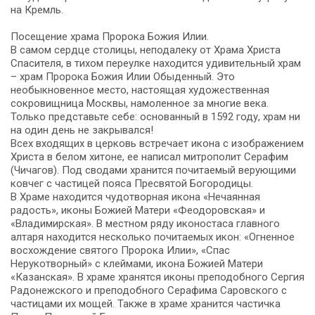
на Кремль.
Посещение храма Пророка Божия Илии.
В самом сердце столицы, неподалеку от Храма Христа
Спасителя, в тихом переулке находится удивительный храм
– храм Пророка Божия Илии Обыденный. Это
необыкновенное место, настоящая художественная
сокровищница Москвы, намоленное за многие века.
Только представьте себе: основанный в 1592 году, храм ни
на один день не закрывался!
Всех входящих в церковь встречает икона с изображением
Христа в белом хитоне, ее написал митрополит Серафим
(Чичагов). Под сводами хранится почитаемый верующими
ковчег с частицей пояса Пресвятой Богородицы.
В Храме находится чудотворная икона «Нечаянная
радость», иконы Божией Матери «Феодоровская» и
«Владимирская». В местном ряду иконостаса главного
алтаря находится несколько почитаемых икон: «Огненное
восхождение святого Пророка Илии», «Спас
Нерукотворный» с клеймами, икона Божией Матери
«Казанская». В храме хранятся иконы преподобного Сергия
Радонежского и преподобного Серафима Саровского с
частицами их мощей. Также в храме хранится частичка