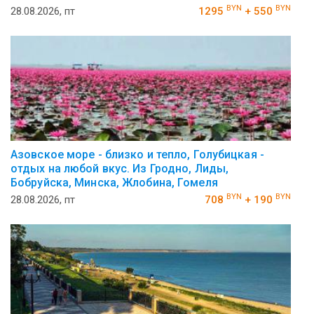
BYN
BYN
28.08.2026, пт
1295
+ 550
Азовское море - близко и тепло, Голубицкая -
отдых на любой вкус. Из Гродно, Лиды,
Бобруйска, Минска, Жлобина, Гомеля
BYN
BYN
28.08.2026, пт
708
+ 190