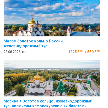
Малое Золотое кольцо России,
железнодорожный тур
BYN
BYN
28.08.2026, пт
1325
+ 550
Москва + Золотое кольцо, железнодорожный
тур, включены все экскурсии с вх.билетами