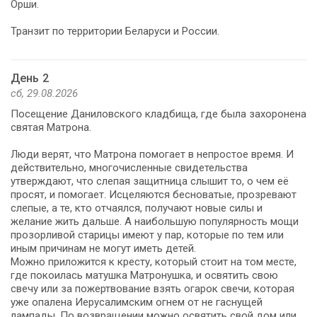
Орши.
Транзит по территории Беларуси и России.
День 2
сб, 29.08.2026
Посещение Даниловского кладбища, где была захоронена
святая Матрона.
Люди верят, что Матрона помогает в непростое время. И
действительно, многочисленные свидетельства
утверждают, что слепая защитница слышит то, о чем её
просят, и помогает. Исцеляются бесноватые, прозревают
слепые, а те, кто отчаялся, получают новые силы и
желание жить дальше. А наибольшую популярность мощи
прозорливой старицы имеют у пар, которые по тем или
иным причинам не могут иметь детей.
Можно приложится к кресту, который стоит на том месте,
где покоилась матушка Матронушка, и освятить свою
свечу или за пожертвование взять огарок свечи, которая
уже опалена Иерусалимским огнем от не гаснущей
лампады. По возвращении можно освятить свой дом или