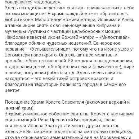
совершается чадородие».
Здесь находится несколько святынь, привлекающих к себе
потоки молящихся. В храме каждый может обратиться к
любой иконе: Милостивой Божией матери, Иоакима и Анны,
а также иконе святых священномученика Киприана и
мученицы Иустины с частицей цельбоносных мощей.
Наиболее известна икона Божией матери ‒ «Милостивая»
благодаря обилию чудесных исцелений. Ее народное
название ‒ «Услышательница», потому что на иконе ушко у
Богоматери приоткрыто. Она слышит все молитвы и
просьбы, обращенные к ней. Ей молятся о выздоровлении,
о даровании детей, об обретении семьи (замужестве), мире
в семье, получении работы и т.д. Здесь очень приятно
находиться ‒ это некий тихий островок красоты и
благодати на территории большого города, в самом его
центре.
Посещение Храма Христа Спасителя (включает верхний и
нижний храм).
В храме уникальное собрание святынь: Ковчег с частицами
святых мощей: Риза Пресвятой Богородицы; Глава
святителя Иоанна Златоуста и много других святынь.
Здесь же Вы сможете подняться на смотровую площадку,
откуда открывается замечательный вид на Москву-реку и