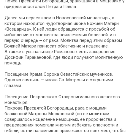
Пояса Пресвятой Богородицы, хранящаяся в мощевике у
придела апостолов Петра и Павла.
Далее мы переезжаем в Новоспасский монастырь, в
котором находится чудотворная икона Божией Матери
«Всецарица». К ней люди обращаются с просьбой об
избавлении от множества неизлечимых болезней, и в
первую очередь ‒ от рака. Молитва перед этим образом
Божией Матери приносит облегчение и исцеление.
А также в усыпальнице Романовых есть захоронение
Досифии Таракановой, где люди получают молитвенную
помощь.
Посещение Храма Сорока Севастийских мучеников.
Одна из святынь — икона Св. Матроны с открытыми
глазами.
Посещение Покровского Ставропигиального женского
монастыря.
Покрова Пресвятой Богородицы, рака с мощами
блаженной Матроны Московской (по ее молитвам
совершалось исцеление немощных, ее пророчества и
предсказания помогали многим избежать опасности и
гибели, сотни паломников приезжают со всех мест, чтобы