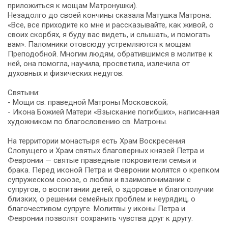
приложиться к мощам Матронушки).
Незадолго до своей кончины сказала Матушка Матрона:
«Все, все приходите ко мне и рассказывайте, как живой, о
своих скорбях, я буду вас видеть, и слышать, и помогать
вам». Паломники отовсюду устремляются к мощам
Преподобной. Многим людям, обратившимся в молитве к
ней, она помогла, научила, просветила, излечила от
духовных и физических недугов.
Святыни:
- Мощи св. праведной Матроны Московской;
- Икона Божией Матери «Взыскание погибших», написанная
художником по благословению св. Матроны.
На территории монастыря есть Храм Воскресения
Словущего и Храм святых благоверных князей Петра и
Февронии — святые праведные покровители семьи и
брака. Перед иконой Петра и Февронии молятся о крепком
супружеском союзе, о любви и взаимопонимании с
супругов, о воспитании детей, о здоровье и благополучии
близких, о решении семейных проблем и неурядиц, о
благочестивом супруге. Молитвы у иконы Петра и
Февронии позволят сохранить чувства друг к другу.